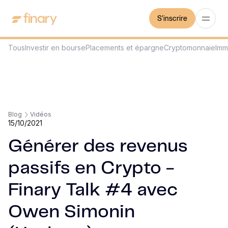
S'inscrire
Tous
Investir en bourse
Placements et épargne
Cryptomonnaie
Imm
Blog
Vidéos
15/10/2021
Générer des revenus
passifs en Crypto -
Finary Talk #4 avec
Owen Simonin