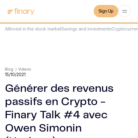
Sign Up
All
Invest in the stock market
Savings and investments
Cryptocurre
Blog
Videos
15/10/2021
Générer des revenus
passifs en Crypto -
Finary Talk #4 avec
Owen Simonin