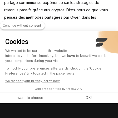
partage son immense expérience sur les stratégies de
revenus passifs grâce aux cryptos. Dites-nous ce que vous
pensez des méthodes partagées par Owen dans les
commentaires !
Continue without consent
Cookies
Other videos
We waited to be sure that this website
interests you before knocking, but we
have
to know if we can be
your companions during your visit.
J'affronte le meilleur gérant
Un avocat fiscaliste
To modify your preferences afterwards, click on the 'Cookie
d’Europe (Gestion ACTIVE vs
m’explique comment
Preferences' link located in the page footer.
PASSIVE)
milliardaires échapp
We respect your privacy, here's how.
Written by
Mounir Laggoune
l’impôt
Consents certified by
Written by
Mounir Laggoune
I want to choose
OK!
Axeptio consent
Consent Management Platform: Personalize Your Options
Our platform empowers you to tailor and manage your privacy se