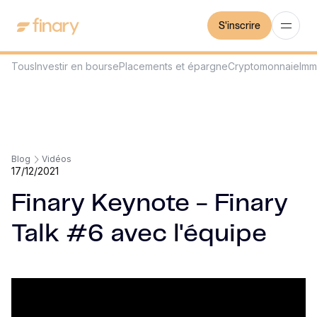
S'inscrire
Tous
Investir en bourse
Placements et épargne
Cryptomonnaie
Imm
Blog
Vidéos
17/12/2021
Finary Keynote - Finary
Talk #6 avec l'équipe