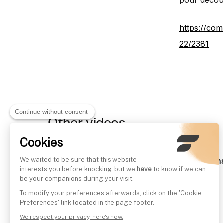
pour découv
https://com
22/2381
Continue without consent
Other videos
Cookies
We waited to be sure that this website
Finary Talk #2 - Partir à la retraite à 30 an
interests you before knocking, but we
have
to know if we can
Written by
Mounir Laggoune
be your companions during your visit.
To modify your preferences afterwards, click on the 'Cookie
Preferences' link located in the page footer.
We respect your privacy, here's how.