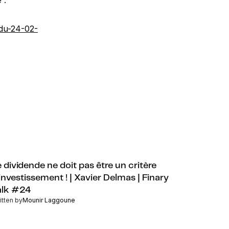
 :
-du-24-02-
e dividende ne doit pas être un critère
'investissement ! | Xavier Delmas | Finary
alk #24
itten by
Mounir Laggoune