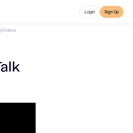
Login
Sign Up
ry
Videos
Talk