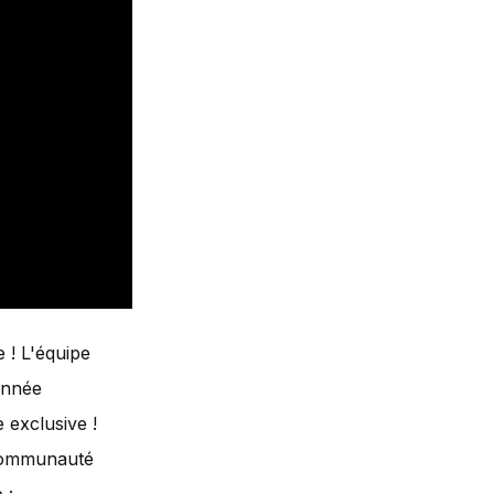
 ! L'équipe
année
 exclusive !
 communauté