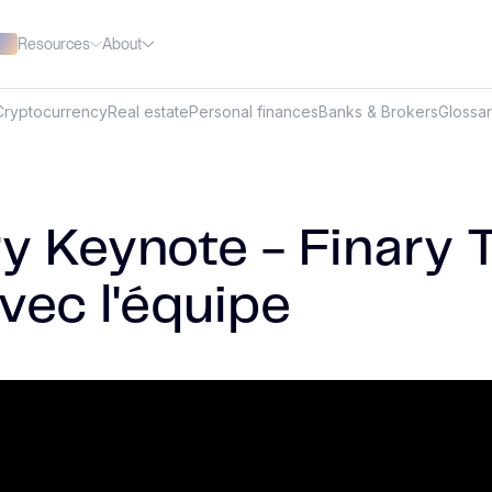
Resources
About
Cryptocurrency
Real estate
Personal finances
Banks & Brokers
Glossa
ry Keynote - Finary 
vec l'équipe