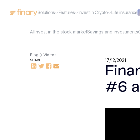
Solutions
Features
Invest in Crypto
Life insurance
All
Invest in the stock market
Savings and investments
Blog
Videos
17/12/2021
SHARE
Fina
#6 a