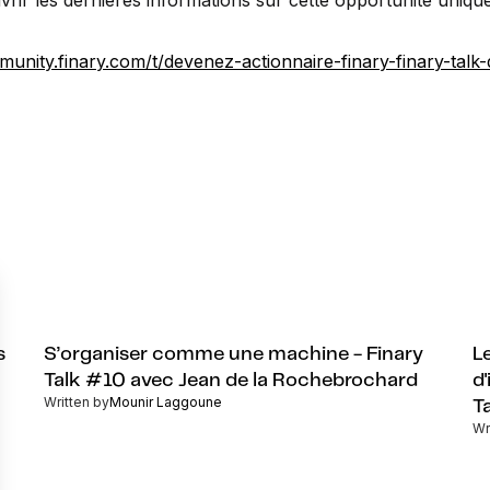
rir les dernières informations sur cette opportunité unique
munity.finary.com/t/devenez-actionnaire-finary-finary-talk
s
S’organiser comme une machine - Finary
L
Talk #10 avec Jean de la Rochebrochard
d
Written by
Mounir Laggoune
T
Wr