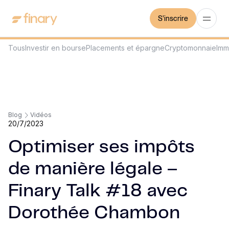
S'inscrire
Tous
Investir en bourse
Placements et épargne
Cryptomonnaie
Imm
Blog
Vidéos
20/7/2023
Optimiser ses impôts
de manière légale –
Finary Talk #18 avec
Dorothée Chambon