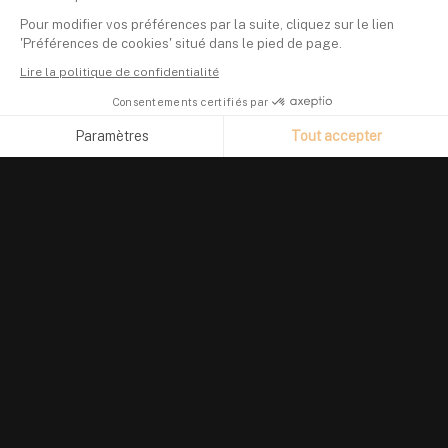
Pour modifier vos préférences par la suite, cliquez sur le lien
'Préférences de cookies' situé dans le pied de page.
Lire la politique de confidentialité
Consentements certifiés par
Paramètres
Tout accepter
Axeptio consent
Plateforme de Gestion du Consentement : Personnalisez vos O
Notre plateforme vous permet d'adapter et de gérer vos paramètr
PRODUIT
Suivi de portefeuille
Investir en crypto