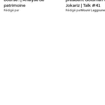
bourse ! | Analyse de
président Goldman 
patrimoine
Jokariz | Talk #41
Rédigé par
Rédigé par
Mounir Laggoune