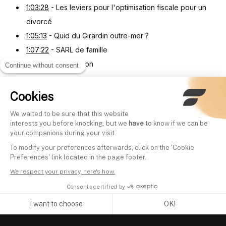
1:03:28
- Les leviers pour l'optimisation fiscale pour un
divorcé
1:05:13
- Quid du Girardin outre-mer ?
1:07:22
- SARL de famille
1:08:58
- Conclusion
Continue without consent
Cookies
Other videos
We waited to be sure that this website
interests you before knocking, but we
have
to know if we can be
your companions during your visit.
Les meilleures stratégies
Prospérer malgré l’in
To modify your preferences afterwards, click on the 'Cookie
pour gagner en Bourse -
Finary Talk #12 ave
Preferences' link located in the page footer.
Finary Talk #5 avec Nicolas
Choueifaty
We respect your privacy, here's how.
Written by
Mounir Laggoune
Chéron
Consents certified by
Written by
Mounir Laggoune
I want to choose
OK!
Axeptio consent
Consent Management Platform: Personalize Your Options