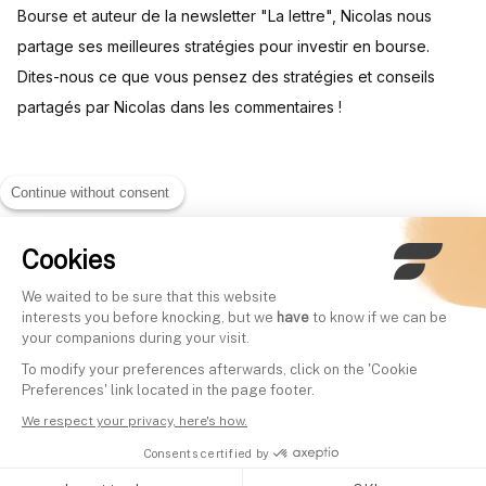
Bourse et auteur de la newsletter "La lettre", Nicolas nous
partage ses meilleures stratégies pour investir en bourse.
Dites-nous ce que vous pensez des stratégies et conseils
partagés par Nicolas dans les commentaires !
Continue without consent
Cookies
Other videos
We waited to be sure that this website
interests you before knocking, but we
have
to know if we can be
Investir dans les Small Caps |
Finary Talk #2 - Part
your companions during your visit.
François Chaulet | Finary Talk
retraite à 30 ans
To modify your preferences afterwards, click on the 'Cookie
Written by
Mounir Laggoune
#21
Preferences' link located in the page footer.
Written by
Mounir Laggoune
We respect your privacy, here's how.
Consents certified by