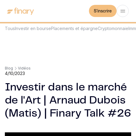
S'inscrire
Tous
Investir en bourse
Placements et épargne
Cryptomonnaie
Imm
Blog
Vidéos
4/10/2023
Investir dans le marché
de l'Art | Arnaud Dubois
(Matis) | Finary Talk #26