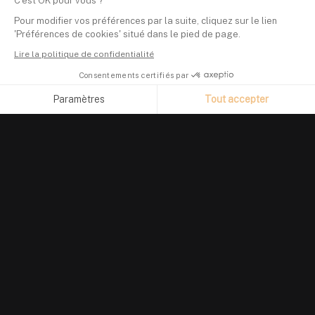
C'est OK pour vous ?
Pour modifier vos préférences par la suite, cliquez sur le lien
'Préférences de cookies' situé dans le pied de page.
Lire la politique de confidentialité
Consentements certifiés par
Paramètres
Tout accepter
Axeptio consent
Plateforme de Gestion du Consentement : Personnalisez vos O
Notre plateforme vous permet d'adapter et de gérer vos paramètr
PRODUIT
Suivi de portefeuille
Investir en crypto