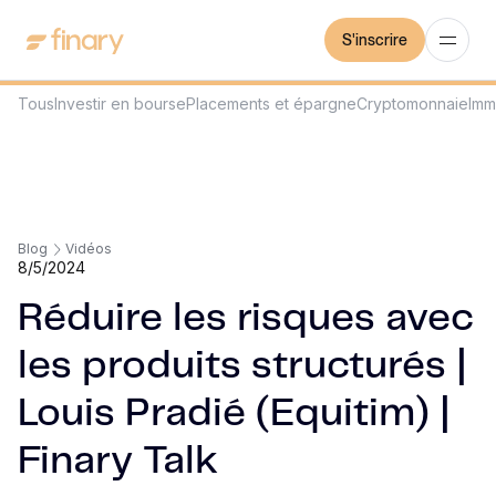
S'inscrire
Tous
Investir en bourse
Placements et épargne
Cryptomonnaie
Imm
Blog
Vidéos
8/5/2024
Réduire les risques avec
les produits structurés |
Louis Pradié (Equitim) |
Finary Talk