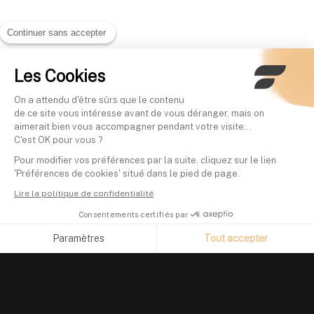
Continuer sans accepter
Les Cookies
On a attendu d'être sûrs que le contenu
de ce site vous intéresse avant de vous déranger, mais on
aimerait bien vous accompagner pendant votre visite...
C'est OK pour vous ?
Pour modifier vos préférences par la suite, cliquez sur le lien
'Préférences de cookies' situé dans le pied de page.
Lire la politique de confidentialité
Consentements certifiés par
Paramètres
Tout accepter
Axeptio consent
Plateforme de Gestion du Consentement : Personnalisez vos O
Notre plateforme vous permet d'adapter et de gérer vos paramètr