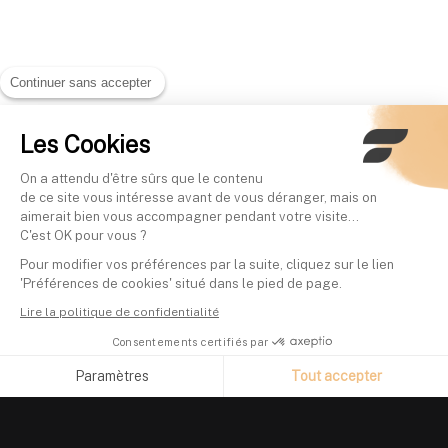
Continuer sans accepter
Les Cookies
On a attendu d'être sûrs que le contenu
de ce site vous intéresse avant de vous déranger, mais on
aimerait bien vous accompagner pendant votre visite...
C'est OK pour vous ?
Pour modifier vos préférences par la suite, cliquez sur le lien
'Préférences de cookies' situé dans le pied de page.
Lire la politique de confidentialité
Consentements certifiés par
Paramètres
Tout accepter
Axeptio consent
Plateforme de Gestion du Consentement : Personnalisez vos O
Notre plateforme vous permet d'adapter et de gérer vos paramètr