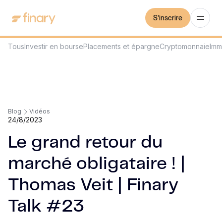
S'inscrire
Tous
Investir en bourse
Placements et épargne
Cryptomonnaie
Imm
Blog
Vidéos
24/8/2023
Le grand retour du
marché obligataire ! |
Thomas Veit | Finary
Talk #23