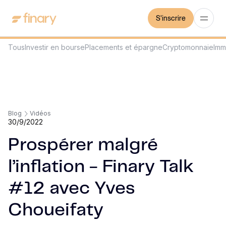
S'inscrire
Tous
Investir en bourse
Placements et épargne
Cryptomonnaie
Imm
Blog
Vidéos
30/9/2022
Prospérer malgré
l’inflation - Finary Talk
#12 avec Yves
Choueifaty