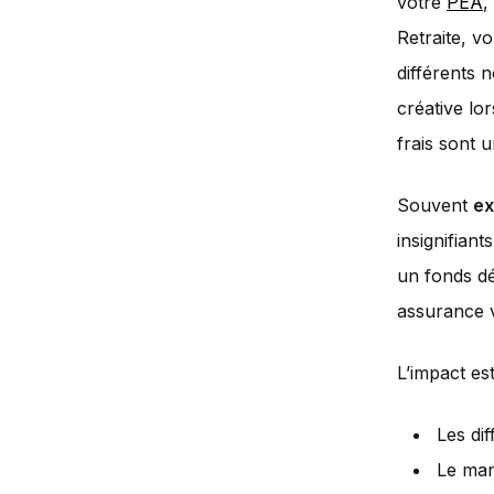
votre
PEA
,
Retraite, v
différents 
créative lor
frais sont u
Souvent
ex
insignifian
un fonds d
assurance v
L’impact es
Les dif
Le manq