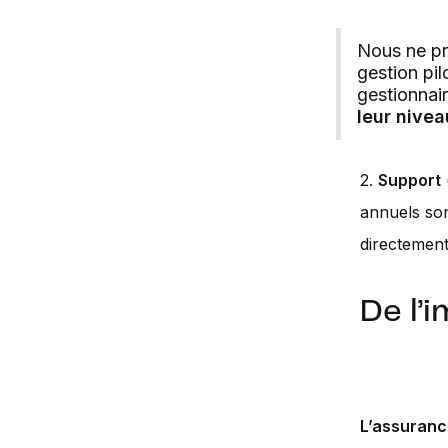
Nous ne pr
gestion pil
gestionnai
leur nivea
2.
Support
annuels son
directement
De l’
L’assuranc