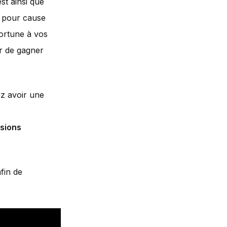
st ainsi que
 pour cause
fortune à vos
r de gagner
ez avoir une
isions
afin de