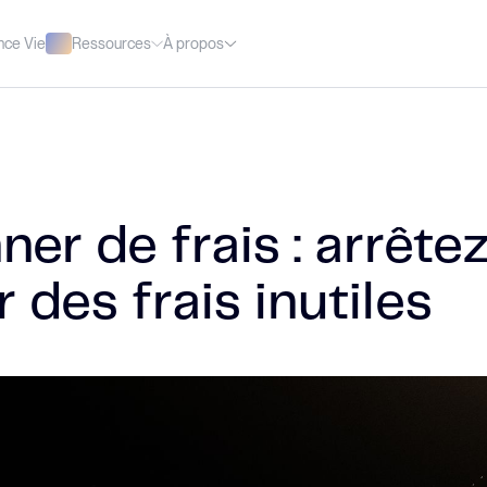
Ressources
À propos
nce Vie
er de frais : arrête
 des frais inutiles