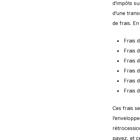
d’impôts su
d’une tran
de frais. En
Frais d
Frais 
Frais d
Frais 
Frais 
Frais d
Ces frais s
l’enveloppe
rétrocessio
payez, et c