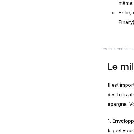
même 
Enfin,
Finary)
Les frais enrichiss
Le mil
Il est impo
des frais af
épargne. Voi
1.
Envelop
lequel vous 