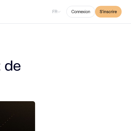
FR
Connexion
S'inscrire
z de