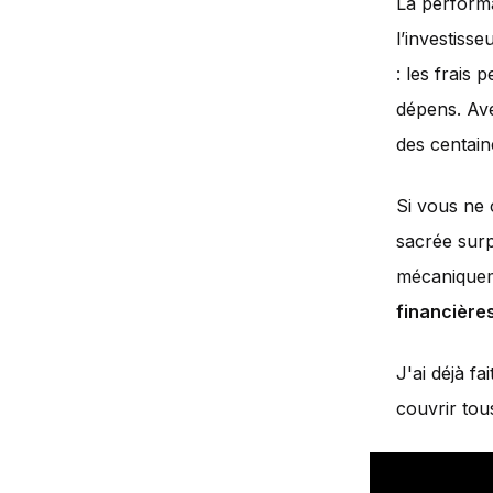
La performa
l’investiss
: les frais
dépens. Av
des centaine
Si vous ne 
sacrée surp
mécaniquem
financières
J'ai déjà fa
couvrir tous