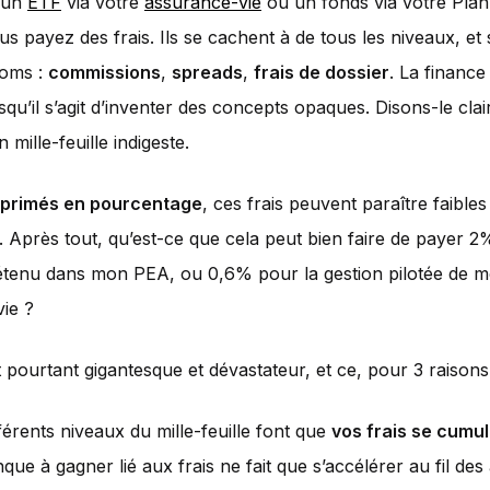
 un
ETF
via votre
assurance-vie
ou un fonds via votre Pla
ous payez des frais. Ils se cachent à de tous les niveaux, et
noms :
commissions
,
spreads
,
frais de dossier
. La finance 
squ’il s’agit d’inventer des concepts opaques. Disons-le clai
n mille-feuille indigeste.
primés en pourcentage
, ces frais peuvent paraître faible
ts. Après tout, qu’est-ce que cela peut bien faire de payer 
étenu dans mon PEA, ou 0,6% pour la gestion pilotée de 
ie ?
t pourtant gigantesque et dévastateur, et ce, pour 3 raisons
férents niveaux du mille-feuille font que
vos frais se cumu
ue à gagner lié aux frais ne fait que s’accélérer au fil des 