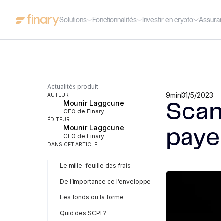
Solutions
Fonctionnalités
Investir en crypto
Assura
Actualités produit
9
min
31/5/2023
AUTEUR
Mounir Laggoune
Scann
CEO de Finary
ÉDITEUR
Mounir Laggoune
payer
CEO de Finary
DANS CET ARTICLE
Le mille-feuille des frais
De l’importance de l’enveloppe
Les fonds ou la forme
Quid des SCPI ?