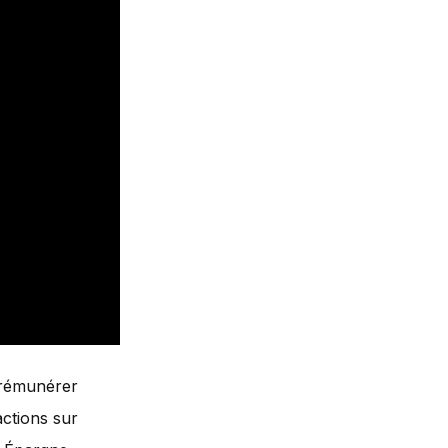
 rémunérer
actions sur