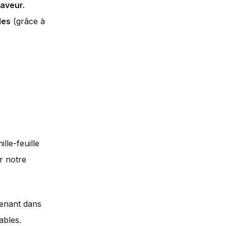
aveur.
les
(grâce à
lle-feuille
ur notre
tenant dans
ables.