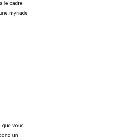
 le cadre
 une myriade
u
 que vous
 donc un