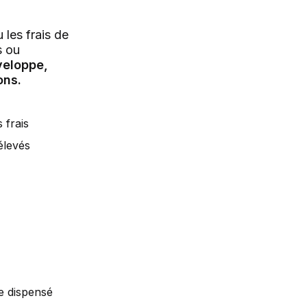
les frais de
s ou
veloppe,
ons.
 frais
élevés
re dispensé