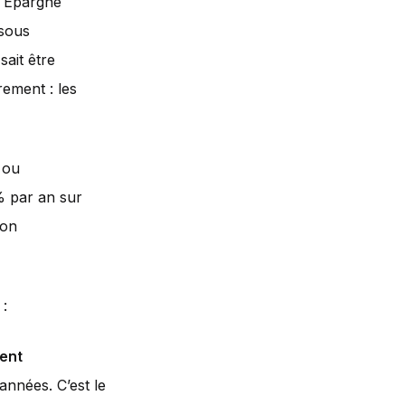
n Épargne
 sous
sait être
rement : les
s ou
2% par an sur
mon
 :
lent
années. C’est le