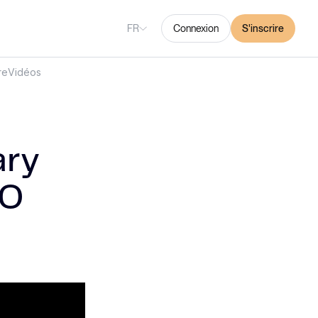
FR
Connexion
S'inscrire
re
Vidéos
ary
EO