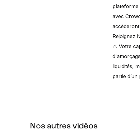
plateforme 
avec Crowdc
accèderont 
Rejoignez l
⚠️ Votre ca
d'amorçage 
liquidités, 
partie d’un 
Nos autres vidéos