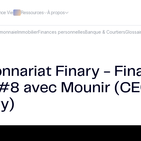
Ressources
À propos
nce Vie
omonnaie
Immobilier
Finances personnelles
Banque & Courtiers
Glossai
nnariat Finary - Fin
 #8 avec Mounir (C
ry)