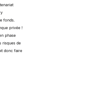
tenariat
ry
e fonds.
nque privée !
 en phase
s risques de
it donc faire