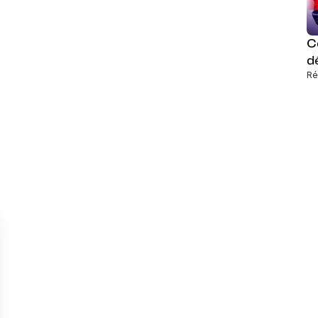
C
d
Ré