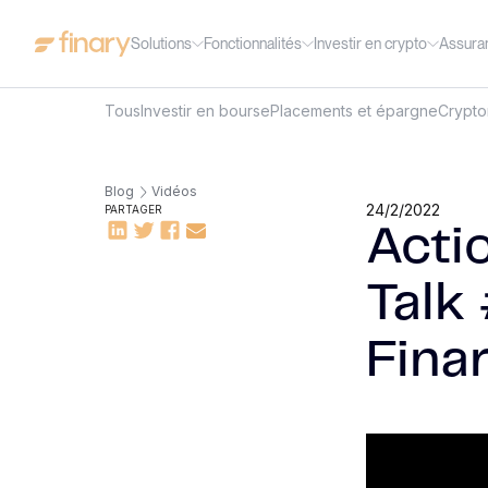
Solutions
Fonctionnalités
Investir en crypto
Assura
Tous
Investir en bourse
Placements et épargne
Crypt
Blog
Vidéos
24/2/2022
PARTAGER
Actio
Talk
Fina