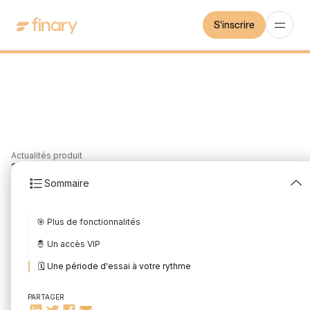
S'inscrire
Actualités produit
2
min
8/2/2022
Sommaire
Nouveau départ pour
🎯 Plus de fonctionnalités
Finary Plus
🤴 Un accès VIP
Rédigé par
Mounir Laggoune
Édité par
Mounir Laggoune
🗓 Une période d'essai à votre rythme
PARTAGER