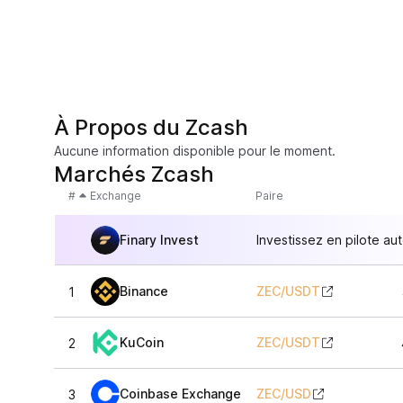
À Propos du Zcash
Aucune information disponible pour le moment.
Marchés Zcash
#
Exchange
Paire
Finary Invest
Investissez en pilote au
Binance
ZEC
/
USDT
1
KuCoin
ZEC
/
USDT
2
Coinbase Exchange
ZEC
/
USD
3