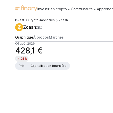
Investir en crypto
Communauté
Apprendr
Invest
Crypto-monnaies
Zcash
Zcash
ZEC
Graphique
À propos
Marchés
06 août 2026
428,1 €
-4,21 %
Prix
Capitalisation boursière