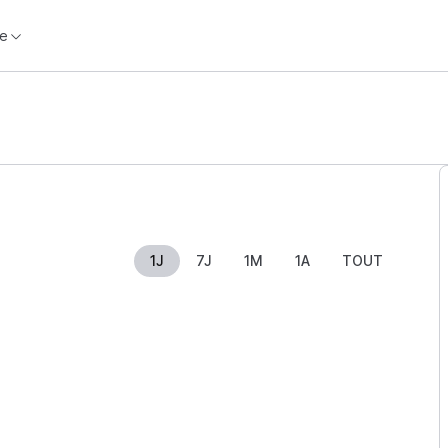
e
1J
7J
1M
1A
TOUT