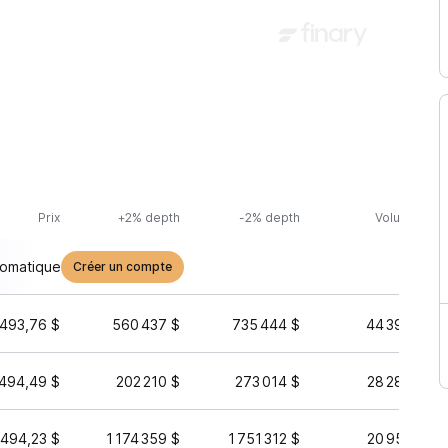
Prix
+2% depth
-2% depth
Volume (24h
tomatique
Créer un compte
493,76 $
560 437 $
735 444 $
44 390 743 
494,49 $
202 210 $
273 014 $
28 282 380 
494,23 $
1 174 359 $
1 751 312 $
20 953 336 