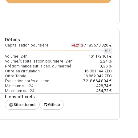
Détails
Capitalisation boursière
7 185 573 820 €
-4,21 %
#
15
Volume (24h)
161 172 161 €
Volume/Capitalisation boursière (24h)
2,24 %
Prédominance sur la cap. du marché
0,36 %
)
% du volume
Confiance
Mis à jour
Offre en circulation
16 861 144
ZEC
Offre Totale
16 862 042
ZEC
Évaluation après dilution
7 218 664 804 €
Minimum sur 24 h
428,74 €
Maximum sur 24 h
454,72 €
Liens officiels
$
23,87 %
Récemment
ÉLEVÉE
Site internet
Github
$
15,21 %
Récemment
ÉLEVÉE
$
11,27 %
Récemment
ÉLEVÉE