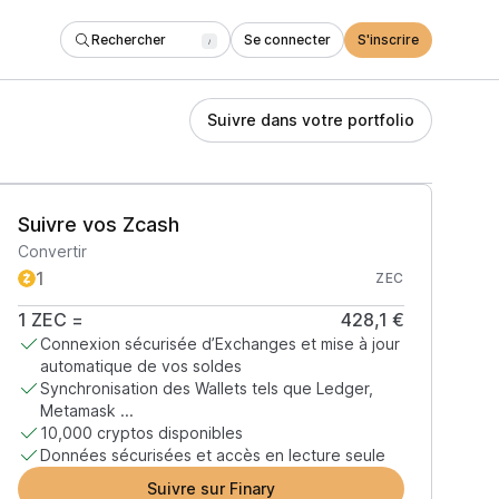
Rechercher
Se connecter
S'inscrire
/
Suivre dans votre portfolio
Suivre vos Zcash
Convertir
ZEC
1
ZEC
=
428,1 €
Connexion sécurisée d’Exchanges et mise à jour
automatique de vos soldes
Synchronisation des Wallets tels que Ledger,
Metamask ...
10,000 cryptos disponibles
Données sécurisées et accès en lecture seule
Suivre sur Finary