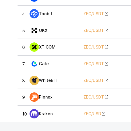
Toobit
ZEC
/
USDT
4
OKX
ZEC
/
USDT
5
XT.COM
ZEC
/
USDT
6
Gate
ZEC
/
USDT
7
WhiteBIT
ZEC
/
USDT
8
Pionex
ZEC
/
USDT
9
Kraken
ZEC
/
USD
10