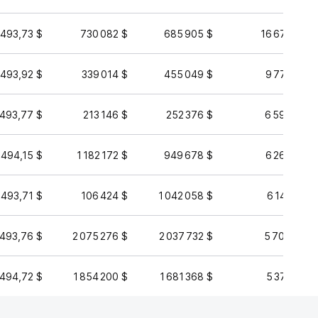
493,73 $
730 082 $
685 905 $
16 671 889 
493,92 $
339 014 $
455 049 $
9 778 328 
493,77 $
213 146 $
252 376 $
6 593 768 
494,15 $
1 182 172 $
949 678 $
6 267 638 
493,71 $
106 424 $
1 042 058 $
6 142 963 
493,76 $
2 075 276 $
2 037 732 $
5 706 667 
494,72 $
1 854 200 $
1 681 368 $
5 374 953 