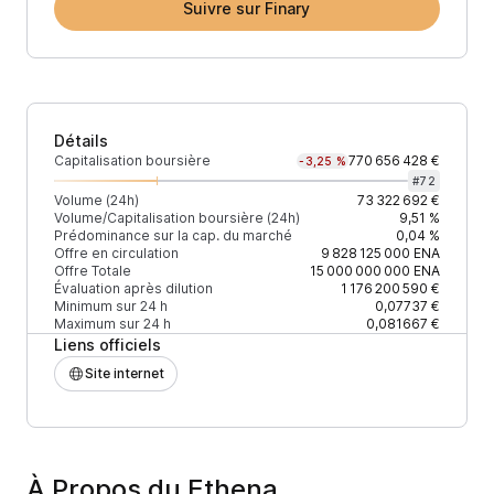
Suivre sur Finary
Détails
Capitalisation boursière
770 656 428 €
-3,25 %
#
72
Volume (24h)
73 322 692 €
Volume/Capitalisation boursière (24h)
9,51 %
Prédominance sur la cap. du marché
0,04 %
Offre en circulation
9 828 125 000
ENA
Offre Totale
15 000 000 000
ENA
Évaluation après dilution
1 176 200 590 €
Minimum sur 24 h
0,07737 €
Maximum sur 24 h
0,081667 €
Liens officiels
Site internet
À Propos du Ethena