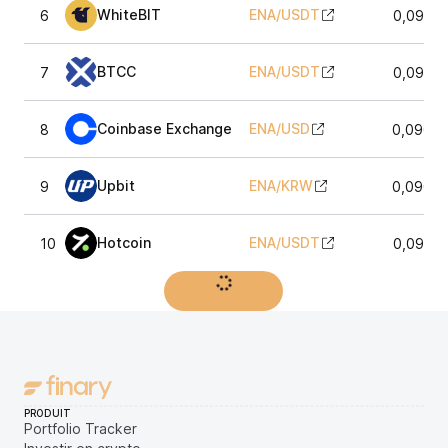
WhiteBIT
ENA
/
USDT
6
0,0905
BTCC
ENA
/
USDT
7
0,0905
Coinbase Exchange
ENA
/
USD
8
0,09065
Upbit
ENA
/
KRW
9
0,09097
Hotcoin
ENA
/
USDT
10
0,0905
Afficher plus
PRODUIT
Portfolio Tracker