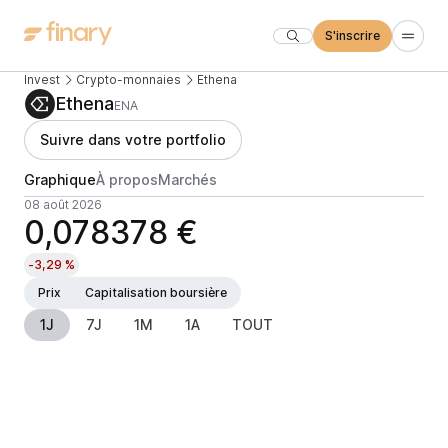
S'inscrire
Invest
Crypto-monnaies
Ethena
Ethena
ENA
Suivre dans votre portfolio
Graphique
À propos
Marchés
08 août 2026
0,078378 €
-3,29 %
Prix
Capitalisation boursière
1J
7J
1M
1A
TOUT