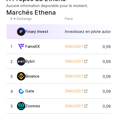
Aucune information disponible pour le moment.
Marchés Ethena
#
Exchange
Paire
Finary Invest
Investissez en pilote automat
FameEX
ENA
/
USDT
1
0,0906
Bybit
ENA
/
USDT
2
0,0905
Binance
ENA
/
USDT
3
0,0906
Gate
ENA
/
USDT
4
0,0906
Zoomex
ENA
/
USDT
5
0,0905