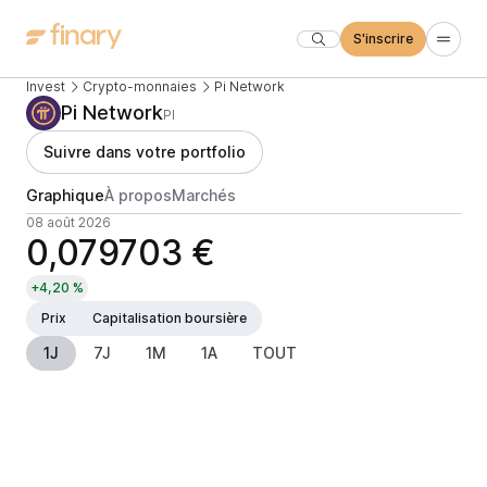
S'inscrire
Invest
Crypto-monnaies
Pi Network
Pi Network
PI
Suivre dans votre portfolio
Graphique
À propos
Marchés
08 août 2026
0,079703 €
+4,20 %
Prix
Capitalisation boursière
1J
7J
1M
1A
TOUT