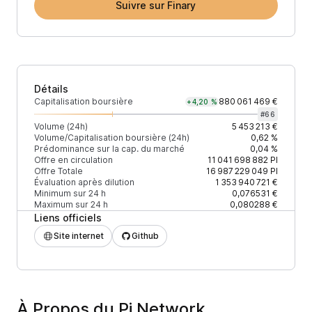
Suivre sur Finary
Détails
Capitalisation boursière
880 061 469 €
+4,20 %
#
66
Volume (24h)
5 453 213 €
Volume/Capitalisation boursière (24h)
0,62 %
Prédominance sur la cap. du marché
0,04 %
Offre en circulation
11 041 698 882
PI
Offre Totale
16 987 229 049
PI
Évaluation après dilution
1 353 940 721 €
Minimum sur 24 h
0,076531 €
Maximum sur 24 h
0,080288 €
Liens officiels
Site internet
Github
À Propos du Pi Network