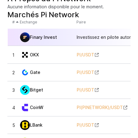
Aucune information disponible pour le moment.
Marchés Pi Network
#
Exchange
Paire
Finary Invest
Investissez en pilote automat
OKX
PI
/
USDT
1
Gate
PI
/
USDT
2
Bitget
PI
/
USDT
3
CoinW
PI(PINETWORK)
/
USDT
4
LBank
PI
/
USDT
5