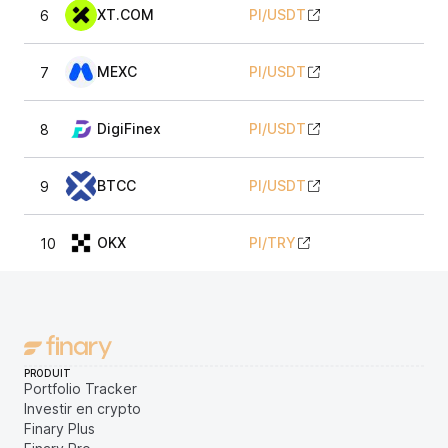
XT.COM
PI
/
USDT
6
MEXC
PI
/
USDT
7
DigiFinex
PI
/
USDT
8
BTCC
PI
/
USDT
9
OKX
PI
/
TRY
10
PRODUIT
Portfolio Tracker
Investir en crypto
Finary Plus