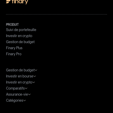
PRODUIT
Suivi de portefeuille
Investir en crypto
Gestion de budget
Finary Plus
Finary Pro
Gestion de budget
Investir en bourse
Meilleures applications budget
Investir en crypto
Agrégateur de compte
ETF : le guide complet
Comparatifs
Tableau Excel Budget
ETF PEA
Fiscalité des cryptomonnaies
Assurance-vie
ETF World
Cryptomonnaies prometteuses
Meilleure banque PEA
Catégories
ETF S&P 500
DCA Crypto
Application bourse
Fiscalité de l'assurance-vie
ETF CAC 40
Clause bénéficiaire et assurance-vie
Investir en actions