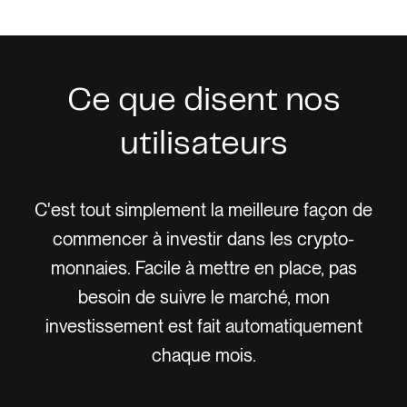
Ce que disent nos
utilisateurs
lité
C'est tout simplement la meilleure façon de
Fin
s
commencer à investir dans les crypto-
à
 pu
monnaies. Facile à mettre en place, pas
p
te,
besoin de suivre le marché, mon
do
ché
investissement est fait automatiquement
me
chaque mois.