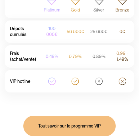
Platinum
Gold
Silver
Bronze
Dépôts
100
50 000€
25 000€
0€
cumulés
000€
Frais
0.99 -
0.49%
0.79%
0.89%
(achat/vente)
1.49%
VIP hotline
Tout savoir sur le programme VIP