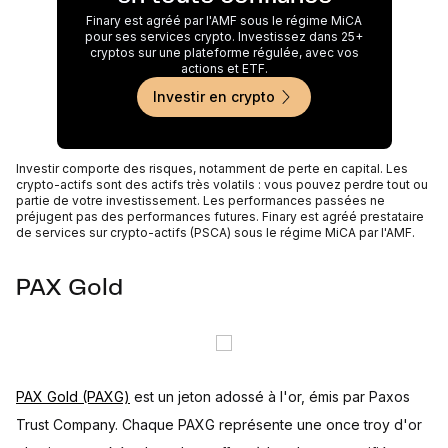
Finary est agréé par l'AMF sous le régime MiCA
pour ses services crypto. Investissez dans 25+
cryptos sur une plateforme régulée, avec vos
actions et ETF.
Investir en crypto
Investir comporte des risques, notamment de perte en capital. Les
crypto-actifs sont des actifs très volatils : vous pouvez perdre tout ou
partie de votre investissement. Les performances passées ne
préjugent pas des performances futures. Finary est agréé prestataire
de services sur crypto-actifs (PSCA) sous le régime MiCA par l'AMF.
PAX Gold
PAX Gold (PAXG)
est un jeton adossé à l'or, émis par Paxos
Trust Company. Chaque PAXG représente une once troy d'or