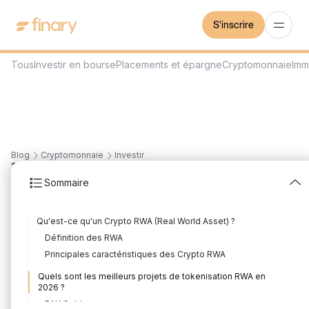
S'inscrire
Tous
Investir en bourse
Placements et épargne
Cryptomonnaie
Imm
Blog
Cryptomonnaie
Investir
23
min
13/7/2026
Sommaire
Les Meilleurs Projets de
Qu'est-ce qu'un Crypto RWA (Real World Asset) ?
Crypto RWAs à Suivre
Définition des RWA
en 2026
Principales caractéristiques des Crypto RWA
Quels sont les meilleurs projets de tokenisation RWA en
Rédigé par
Florian Corteel
Édité par
Louis Sellier
2026 ?
PAX Gold