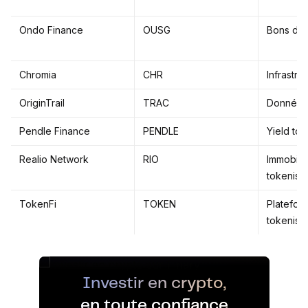
Ondo Finance
OUSG
Bons du 
Chromia
CHR
Infrastr
OriginTrail
TRAC
Données 
Pendle Finance
PENDLE
Yield tok
Realio Network
RIO
Immobilie
tokenisé
TokenFi
TOKEN
Platefor
tokenisa
Investir en crypto,
en toute confiance