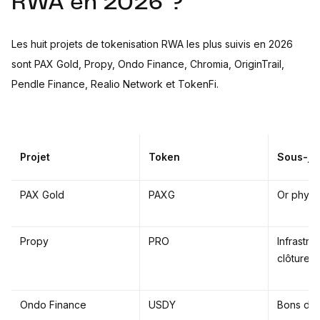
RWA en 2026 ?
Les huit projets de tokenisation RWA les plus suivis en 2026
sont PAX Gold, Propy, Ondo Finance, Chromia, OriginTrail,
Pendle Finance, Realio Network et TokenFi.
Projet
Token
Sous-ja
PAX Gold
PAXG
Or physi
Propy
PRO
Infrastru
clôture 
Ondo Finance
USDY
Bons du 