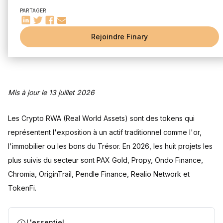
Propy
PARTAGER
Ondo Finance
Chromia
Rejoindre Finary
OriginTrail
Pendle Finance
Realio Network
TokenFi
Mis à jour le 13 juillet 2026
Principales applications des RWAs dans le DeFi
Prêts et emprunts
Les Crypto RWA (Real World Assets) sont des tokens qui
Fonds indiciels et paniers d'investissement
représentent l'exposition à un actif traditionnel comme l'or,
Génération de revenus
l'immobilier ou les bons du Trésor. En 2026, les huit projets les
Challenges et risques liés à la tokenisation des RWAs
plus suivis du secteur sont PAX Gold, Propy, Ondo Finance,
Enjeux de régulation
Risques de sécurité
Chromia, OriginTrail, Pendle Finance, Realio Network et
Problèmes de liquidité
TokenFi.
Frais à anticiper côté investisseur
Quelle est la fiscalité des Crypto RWA en France ?
L'essentiel