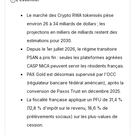
Opportunités et stratégies d’investissement dans les RWAs
Comment acheter des RWAs
Le marché des Crypto RWA tokenisés pèse
Stratégies pour investir dans les RWAs
environ 26 à 34 milliards de dollars ; les
Perspectives d’avenir du secteur
projections en milliers de milliards restent des
Questions fréquentes
estimations pour 2030.
Qu'est-ce qu'un Crypto RWA ?
Les Crypto RWA sont-ils régulés en France ?
Depuis le 1er juillet 2026, le régime transitoire
Quelle fiscalité s'applique aux Crypto RWA ?
PSAN a pris fin : seules les plateformes agréées
Peut-on investir dans Propy depuis la France ?
CASP MiCA peuvent servir les résidents français.
Quels Crypto RWA sont accessibles via Finary ?
PAX Gold est désormais supervisé par l'OCC
Sources
(régulateur bancaire fédéral américain), après la
conversion de Paxos Trust en décembre 2025.
La fiscalité française applique un PFU de 31,4 %
(12,8 % d'impôt sur le revenu, 18,6 % de
prélèvements sociaux) sur les plus-values de
cession.