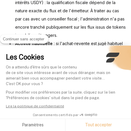
intérêts USDY) : la qualification fiscale dépend de la
nature exacte du flux et de l'émetteur. À traiter au cas
par cas avec un conseiller fiscal ; l'administration n'a pas
encore tranché publiquement sur les flux issus de tokens
immobiliers étrangers.
Continuer sans accepter
Activité habituelle
: si l'achat-revente est jugé habituel
par l'administration, les gains relèvent du régime BIC ou
Les Cookies
BNC selon les cas.
On a attendu d'être sûrs que le contenu
de ce site vous intéresse avant de vous déranger, mais on
Référence officielle :
Actifs numériques sur impots.gouv.fr
. Les
aimerait bien vous accompagner pendant votre visite...
taux indiqués sont valables pour les revenus de 2026 et
C'est OK pour vous ?
doivent être reconfirmés chaque année.
Pour modifier vos préférences par la suite, cliquez sur le lien
'Préférences de cookies' situé dans le pied de page.
Lire la politique de confidentialité
Opportunités et stratégies
Consentements certifiés par
Paramètres
Tout accepter
d’investissement dans les