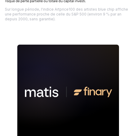
Sur longue période, l'indice Artprice100 des artistes blue chip affiche
une performance proche de celle du S&P 500 (environ 9 % par an
depuis 2000, sans garantie).