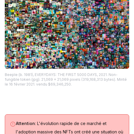
Beeple (b. 1981), EVERYDAYS: THE FIRST 5000 DAYS, 2021. Non-
fungible token (jpg). 21,069 x 21,069 pixels (319,168,313 bytes). Minté
le 16 février 2021. vendu $69,346,250.
Attention
: L'évolution rapide de ce marché et
l'adoption massive des NFTs ont créé une situation où