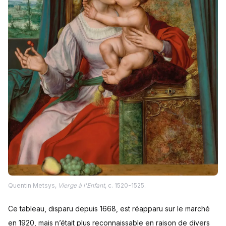
Quentin Metsys,
Vierge à l'Enfant
, c. 1520-1525.
Ce tableau, disparu depuis 1668, est réapparu sur le marché
en 1920, mais n’était plus reconnaissable en raison de divers