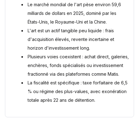
Comment investir avec Matis ?
Le marché mondial de l'art pèse environ 59,6
Questions fréquentes
milliards de dollars en 2025, dominé par les
Quel budget faut-il pour investir dans l'art ?
États-Unis, le Royaume-Uni et la Chine.
L'art est-il un placement liquide ?
L'art est un actif tangible peu liquide : frais
Comment est taxée la revente d'une œuvre d'art ?
d'acquisition élevés, revente incertaine et
Faut-il payer de la TVA en achetant une œuvre d'art ?
L'art est-il vraiment décorrélé de la Bourse ?
horizon d'investissement long.
Plusieurs voies coexistent : achat direct, galeries,
Sources
enchères, fonds spécialisés ou investissement
fractionné via des plateformes comme Matis.
La fiscalité est spécifique : taxe forfaitaire de 6,5
% ou régime des plus-values, avec exonération
totale après 22 ans de détention.