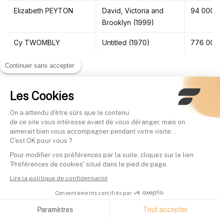
Elizabeth PEYTON
David, Victoria and
94 000 
Brooklyn (1999)
Cy TWOMBLY
Untitled (1970)
776 000
Continuer sans accepter
Quel est l’historique de ses ventes ?
Étudiez les
Les Cookies
ventes aux enchères récentes, les transactions privées
On a attendu d'être sûrs que le contenu
et les tendances de marché pour évaluer la demande.
de ce site vous intéresse avant de vous déranger, mais on
Quel est son potentiel de croissance future ?
aimerait bien vous accompagner pendant votre visite...
C'est OK pour vous ?
Considérez les expositions à venir, les publications
Pour modifier vos préférences par la suite, cliquez sur le lien
critiques positives et les collaborations artistiques.
'Préférences de cookies' situé dans le pied de page.
L’artiste dispose-t-il d’une renommée à
Lire la politique de confidentialité
l’international ?
Les artistes dont les œuvres se
Consentements certifiés par
vendent à l'international bénéficient généralement d'une
Paramètres
Tout accepter
plus grande visibilité auprès des collectionneurs.