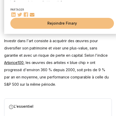
Dans quels types d'art investir ?
L’art ancien : pas adapté à l'investissement
PARTAGER
L’art impressionniste et moderne
L’art contemporain : un marché international, recherché et
Rejoindre Finary
rémunérateur
Mis à jour le 28 juillet 2026
Investir dans l'art numérique
Investir dans l’art : comment choisir l'artiste ?
Investir dans l'art consiste à acquérir des œuvres pour
diversifier son patrimoine et viser une plus-value, sans
Quels sont les pièges à éviter quand on investit dans l’art ?
garantie et avec un risque de perte en capital. Selon l'indice
Comment investir dans l’art ?
Artprice100
Achat direct d'œuvres d'art entre particuliers
, les œuvres des artistes « blue chip » ont
Ventes aux enchères
progressé d'environ 360 % depuis 2000, soit près de 9 %
Galeries d'art
par an en moyenne, une performance comparable à celle du
Foires et expositions d'art
S&P 500 sur la même période.
Fonds d'investissement
Investissement fractionné et club deal
Investissement en art numérique et NFT
L'essentiel
Quelle est la fiscalité des œuvres d'art ?