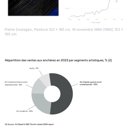
Pierre Soulages,
Peinture 102 x 165 cm, 16 novembre 1994 (1994),
102 x
165 cm