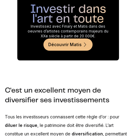
Investir dans
l'art en toute
simplicité
Investissez avec Finary et Matis dans des
oeuvres d’artistes contemporains majeurs du
XXe siècle à partir de 20 000€.
Découvrir Matis
C'est un excellent moyen de
diversifier ses investissements
Tous les investisseurs connaissent cette règle d’or : pour
diluer le risque
, le patrimoine doit être diversifié. L’art
constitue un excellent moyen de
diversification
, permettant