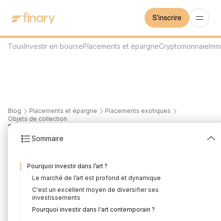
S'inscrire
Tous
Investir en bourse
Placements et épargne
Cryptomonnaie
Imm
Blog
Placements et épargne
Placements exotiques
Objets de collection
22
min
28/7/2026
Sommaire
Comment et pourquoi
Pourquoi investir dans l’art ?
investir dans l'art en
Le marché de l’art est profond et dynamique
2025 ?
C'est un excellent moyen de diversifier ses
investissements
Rédigé par
Arnaud Dubois
Édité par
Florian Corteel
Pourquoi investir dans l'art contemporain ?