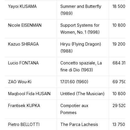
Yayoi KUSAMA
Summer and Butterfly
18 500 $
(1989)
Nicole EISENMAN
Support Systems for
10 800 $
Women, No. 1 (1998)
Kazuo SHIRAGA
Hiryu (Flying Dragon)
19 200 $
(1988)
Lucio FONTANA
Concetto spaziale, La
684 310 
fine di Dio (1963)
ZAO Wou-Ki
17.01.60 (1960)
69 750 
Maqbool Fida HUSAIN
Untitled (The Musician)
10 800 $
Frantisek KUPKA
Compotier aux
29 520 $
Pommes
Pietro BELLOTTI
The Parca Lachesis
13 750 $