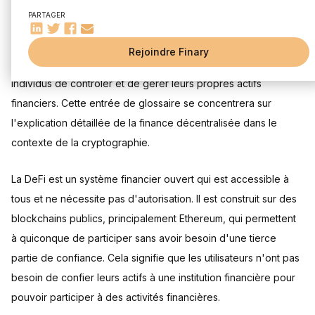
Transparence et vérifiabilité
La finance décentralisée, souvent appelée DeFi, est une
PARTAGER
Limitations et défis de la finance décentralisée
révolution dans le monde financier qui utilise la technologie
Complexité et difficulté d'utilisation
blockchain pour éliminer les intermédiaires financiers tels que
Rejoindre Finary
Risque de perte de fonds
les banques, les courtiers et les bourses. Elle permet aux
L'avenir de la finance décentralisée
individus de contrôler et de gérer leurs propres actifs
Nouveaux modèles économiques et formes d'organisation
financiers. Cette entrée de glossaire se concentrera sur
Évolution et développement de la DeFi
l'explication détaillée de la finance décentralisée dans le
Conclusion
contexte de la cryptographie.
La DeFi est un système financier ouvert qui est accessible à
tous et ne nécessite pas d'autorisation. Il est construit sur des
blockchains publics, principalement Ethereum, qui permettent
à quiconque de participer sans avoir besoin d'une tierce
partie de confiance. Cela signifie que les utilisateurs n'ont pas
besoin de confier leurs actifs à une institution financière pour
pouvoir participer à des activités financières.