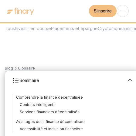
S'inscrire
Tous
Investir en bourse
Placements et épargne
Cryptomonnaie
Imm
Blog
Glossaire
7
min
27/9/2023
Sommaire
Finance décentralisée
Comprendre la finance décentralisée
(DeFi)
Contrats intelligents
Rédigé par
Mounir Laggoune
Édité par
Mounir Laggoune
Services financiers décentralisés
Avantages de la finance décentralisée
Accessibilité et inclusion financière