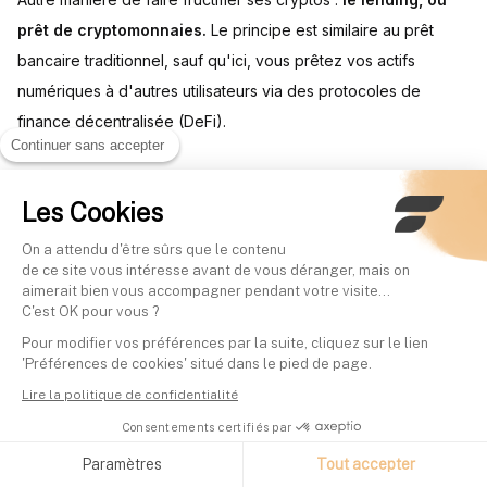
prêt de cryptomonnaies.
Le principe est similaire au prêt
bancaire traditionnel, sauf qu'ici, vous prêtez vos actifs
numériques à d'autres utilisateurs via des protocoles de
finance décentralisée (DeFi).
Continuer sans accepter
Les plateformes de lending comme Aave ou Compound
Les Cookies
fonctionnent avec des pools de liquidité : les prêteurs
déposent leurs actifs dans ces réserves communes, dans
On a attendu d'être sûrs que le contenu
lesquelles les emprunteurs peuvent puiser moyennant le
de ce site vous intéresse avant de vous déranger, mais on
aimerait bien vous accompagner pendant votre visite...
paiement d'intérêts. Les taux d'intérêt, généralement plus
C'est OK pour vous ?
élevés que ceux des banques classiques, varient en fonction
Pour modifier vos préférences par la suite, cliquez sur le lien
de l'offre et de la demande pour chaque crypto.
'Préférences de cookies' situé dans le pied de page.
Lire la politique de confidentialité
En prêtant vos cryptos inutilisées, vous pouvez générer un
Consentements certifiés par
rendement potentiel, exposé à des risques (smart contract,
Paramètres
Tout accepter
piratage, perte totale).
Les gains sont versés dans la crypto