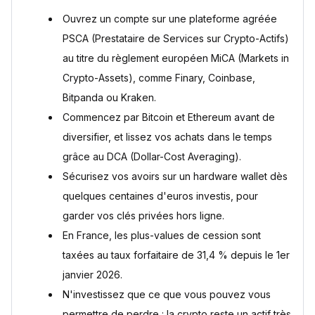
La crypto se mérite : formez-vous avant d'investir
Ouvrez un compte sur une plateforme agréée
Questions fréquentes
PSCA (Prestataire de Services sur Crypto-Actifs)
Comment débuter avec 100 euros ?
Investir en direct vs ETF crypto ?
au titre du règlement européen MiCA (Markets in
Quelle est la meilleure crypto pour débuter ?
Crypto-Assets), comme Finary, Coinbase,
Combien faut-il investir en crypto au minimum ?
Bitpanda ou Kraken.
Comment déclarer ses cryptos aux impôts en France ?
Commencez par Bitcoin et Ethereum avant de
Sources
diversifier, et lissez vos achats dans le temps
grâce au DCA (Dollar-Cost Averaging).
Sécurisez vos avoirs sur un hardware wallet dès
quelques centaines d'euros investis, pour
garder vos clés privées hors ligne.
En France, les plus-values de cession sont
taxées au taux forfaitaire de 31,4 % depuis le 1er
janvier 2026.
N'investissez que ce que vous pouvez vous
permettre de perdre : la crypto reste un actif très