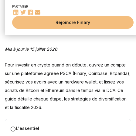
Critères de sélection
PARTAGER
Comprendre les principales cryptomonnaies
Bitcoin
Rejoindre Finary
Ethereum
Autres cryptos populaires
Stratégies d'investissement pour débutants
Mis à jour le 15 juillet 2026
DCA (Dollar-Cost Averaging)
Diversification de portefeuille
Éviter les effets de mode
Pour investir en crypto quand on débute, ouvrez un compte
Conseils pour investir dans les altcoins
sur une plateforme agréée PSCA (Finary, Coinbase, Bitpanda),
Comment sécuriser ses investissements en crypto ?
sécurisez vos avoirs avec un hardware wallet, et lissez vos
achats de Bitcoin et Ethereum dans le temps via le DCA. Ce
Faire fructifier ses cryptos
Staking
guide détaille chaque étape, les stratégies de diversification
Lending
et la fiscalité 2026.
Comment fonctionne la fiscalité des cryptomonnaies ?
Imposition des gains en cryptomonnaie
L'essentiel
Astuces pour optimiser sa fiscalité