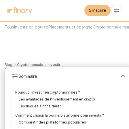
S'inscrire
Tous
Investir en bourse
Placements et épargne
Cryptomonnaie
Imm
Blog
Cryptomonnaie
Investir
25
min
15/7/2026
Sommaire
Comment investir en
Pourquoi investir en cryptomonnaies ?
crypto : Guide complet
Les avantages de l'investissement en crypto
pour débutants
Les risques à considérer
Comment choisir la bonne plateforme pour investir ?
Rédigé par
Florian Corteel
Édité par
L'équipe Finary
Comparatif des plateformes populaires