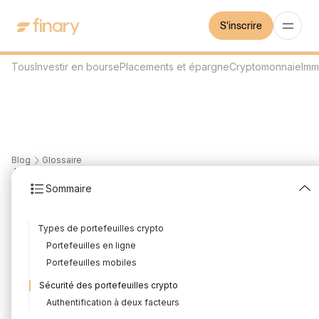
S'inscrire
Tous
Investir en bourse
Placements et épargne
Cryptomonnaie
Imm
Blog
Glossaire
4
min
27/9/2023
Sommaire
Wallet crypto
Types de portefeuilles crypto
Rédigé par
Mounir Laggoune
Édité par
Mounir Laggoune
Portefeuilles en ligne
Portefeuilles mobiles
Sécurité des portefeuilles crypto
Les portefeuilles crypto sont essentiels pour les utilisateurs de
Authentification à deux facteurs
crypto-monnaies car ils fournissent une interface utilisateur