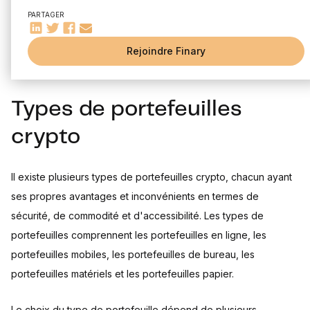
Sauvegardes régulières
pour interagir avec le réseau de blockchain. Ils facilitent
PARTAGER
Choisir un portefeuille crypto
l'envoi et la réception de crypto-monnaies et donnent accès à
Réputation du fournisseur
Rejoindre Finary
l'historique des transactions.
Fonctionnalités offertes
Conclusion
Types de portefeuilles
crypto
Il existe plusieurs types de portefeuilles crypto, chacun ayant
ses propres avantages et inconvénients en termes de
sécurité, de commodité et d'accessibilité. Les types de
portefeuilles comprennent les portefeuilles en ligne, les
portefeuilles mobiles, les portefeuilles de bureau, les
portefeuilles matériels et les portefeuilles papier.
Le choix du type de portefeuille dépend de plusieurs