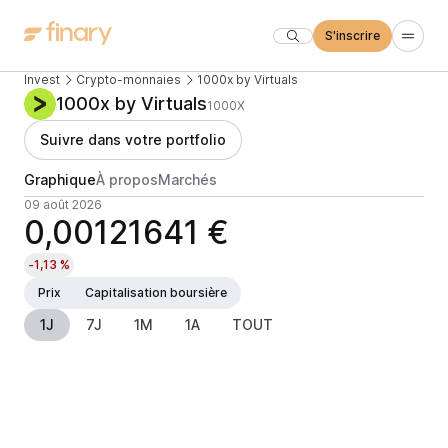
S'inscrire
Invest
Crypto-monnaies
1000x by Virtuals
1000x by Virtuals
1000X
Suivre dans votre portfolio
Graphique
À propos
Marchés
09 août 2026
0,00121641 €
-1,13 %
Prix
Capitalisation boursière
1J
7J
1M
1A
TOUT