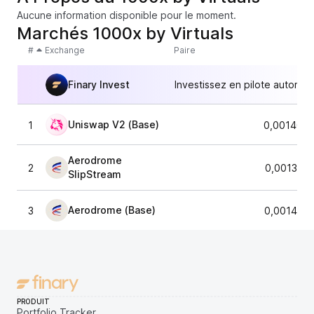
Aucune information disponible pour le moment.
Marchés 1000x by Virtuals
#
Exchange
Paire
Finary Invest
Investissez en pilote automat
Uniswap V2 (Base)
1
0,0014059
Aerodrome
2
0,001396
SlipStream
Aerodrome (Base)
3
0,001402
PRODUIT
Portfolio Tracker