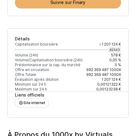
Suivre sur Finary
Détails
Capitalisation boursière
1 207 124 €
-
#
2543
Volume (24h)
578 €
Volume/Capitalisation boursière (24h)
0,05 %
Prédominance sur la cap. du marché
0 %
Offre en circulation
992 369 487
1000X
Offre Totale
992 369 487
1000X
Évaluation après dilution
1 207 124 €
Minimum sur 24 h
0,00121322 €
Maximum sur 24 h
0,00123238 €
Liens officiels
Site internet
À Propos du 1000x by Virtuals