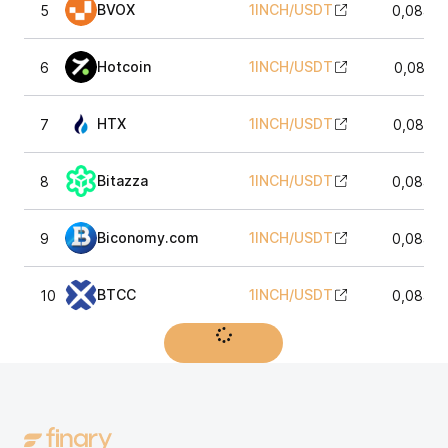
BVOX
1INCH
/
USDT
5
0,08405
Hotcoin
1INCH
/
USDT
6
0,0841
HTX
1INCH
/
USDT
7
0,0844
Bitazza
1INCH
/
USDT
8
0,08405
Biconomy.com
1INCH
/
USDT
9
0,08405
BTCC
1INCH
/
USDT
10
0,08405
Afficher plus