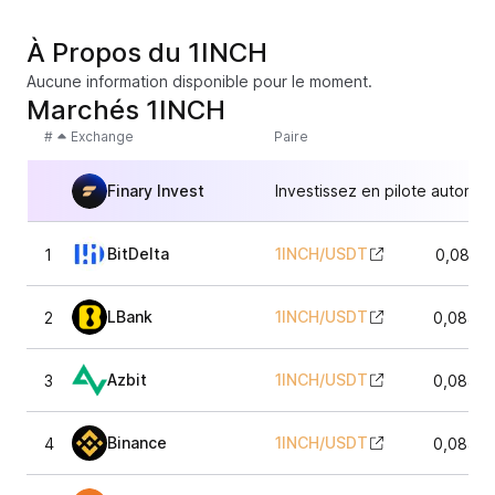
À Propos du 1INCH
Aucune information disponible pour le moment.
Marchés 1INCH
#
Exchange
Paire
Finary Invest
Investissez en pilote automat
BitDelta
1INCH
/
USDT
1
0,0841
LBank
1INCH
/
USDT
2
0,08405
Azbit
1INCH
/
USDT
3
0,08405
Binance
1INCH
/
USDT
4
0,08405