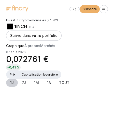
S'inscrire
Invest
Crypto-monnaies
1INCH
1INCH
1INCH
Suivre dans votre portfolio
Graphique
À propos
Marchés
07 août 2026
0,072761 €
+0,43 %
Prix
Capitalisation boursière
1J
7J
1M
1A
TOUT