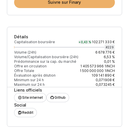
Suivre sur Finary
Détails
Capitalisation boursière
102 271 333 €
+0,43 %
#
229
Volume (24h)
6 678 776 €
Volume/Capitalisation boursière (24h)
6,53 %
Prédominance sur la cap. du marché
0,01 %
Offre en circulation
1 405 573 966
1INCH
Offre Totale
1 500 000 000
1INCH
Évaluation après dilution
109 141 890 €
Minimum sur 24 h
0,071908 €
Maximum sur 24 h
0,073245 €
Liens officiels
Site internet
Github
Social
Reddit