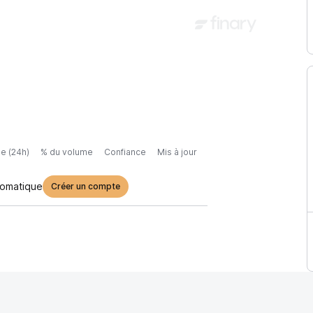
e (24h)
% du volume
Confiance
Mis à jour
tomatique
Créer un compte