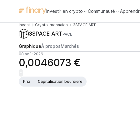
Investir en crypto
Communauté
Apprendr
Invest
Crypto-monnaies
3SPACE ART
3SPACE ART
PACE
Graphique
À propos
Marchés
08 août 2026
0,0046073 €
-
Prix
Capitalisation boursière