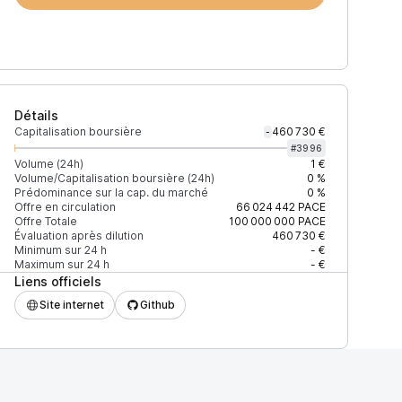
Détails
Capitalisation boursière
460 730 €
-
#
3996
Volume (24h)
1 €
Volume/Capitalisation boursière (24h)
0 %
Prédominance sur la cap. du marché
0 %
Offre en circulation
66 024 442
PACE
Offre Totale
100 000 000
PACE
Évaluation après dilution
460 730 €
Minimum sur 24 h
- €
Maximum sur 24 h
- €
Liens officiels
Site internet
Github