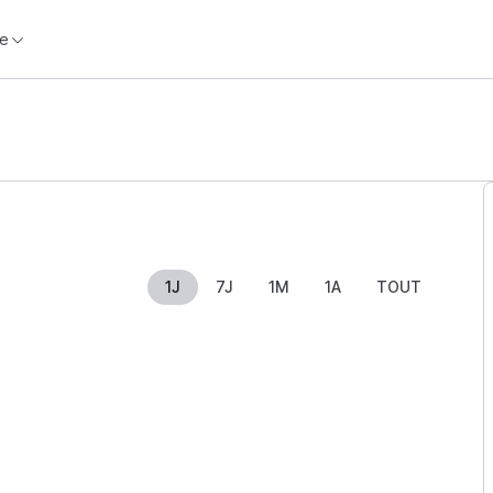
e
1J
7J
1M
1A
TOUT