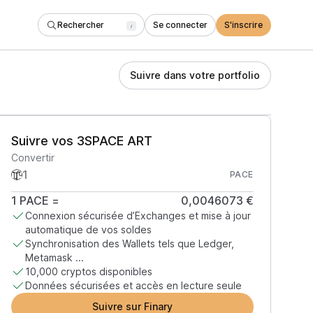
Rechercher
Se connecter
S'inscrire
/
Suivre dans votre portfolio
Suivre vos 3SPACE ART
Convertir
PACE
1
PACE
=
0,0046073 €
Connexion sécurisée d’Exchanges et mise à jour
automatique de vos soldes
Synchronisation des Wallets tels que Ledger,
Metamask ...
10,000 cryptos disponibles
Données sécurisées et accès en lecture seule
Suivre sur Finary