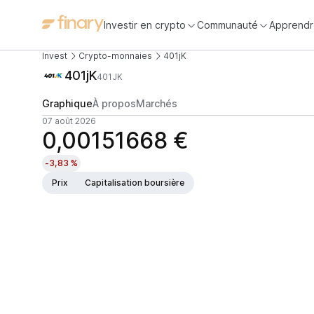
Investir en crypto
Communauté
Apprendr
Invest
Crypto-monnaies
401jK
401jK
401JK
Graphique
À propos
Marchés
07 août 2026
0,00151668 €
-3,83 %
Prix
Capitalisation boursière