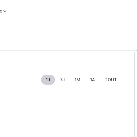
e
1J
7J
1M
1A
TOUT