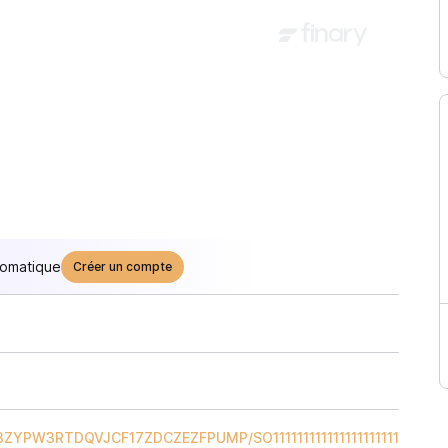
tomatique
Créer un compte
3ZYPW3RTDQVJCF17ZDCZEZFPUMP
/
SO11111111111111111111111111111