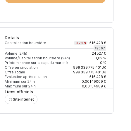
Détails
Capitalisation boursière
1 516 428 €
-3,78 %
#
2307
Volume (24h)
24 527 €
Volume/Capitalisation boursière (24h)
1,62 %
Prédominance sur la cap. du marché
0 %
Prix
+2% depth
-2% dept
Offre en circulation
999 339 775
401JK
Offre Totale
999 339 775
401JK
Évaluation après dilution
1 516 428 €
Minimum sur 24 h
0,00149009 €
Maximum sur 24 h
0,00154989 €
Liens officiels
0,0017549 $
235 $
290 
Site internet
0,00174099 $
2 614 $
2 606 
111111111112
0,00174028 $
586 $
584 