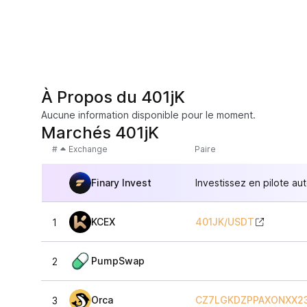
À Propos du 401jK
Aucune information disponible pour le moment.
Marchés 401jK
#
Exchange
Paire
Finary Invest
Investissez en pilote au
KCEX
401JK
/
USDT
1
PumpSwap
2
Orca
CZ7LGKDZPPAXONXX2
3