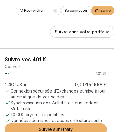
Rechercher
Se connecter
S'inscrire
/
Suivre dans votre portfolio
Suivre vos 401jK
Convertir
401JK
1
401JK
=
0,00151668 €
Connexion sécurisée d’Exchanges et mise à jour
automatique de vos soldes
Synchronisation des Wallets tels que Ledger,
Metamask ...
10,000 cryptos disponibles
Données sécurisées et accès en lecture seule
Suivre sur Finary