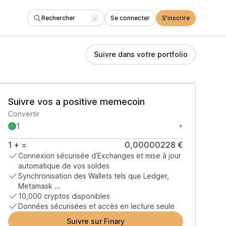
Rechercher
Se connecter
S'inscrire
/
Suivre dans votre portfolio
Suivre vos a positive memecoin
Convertir
+
1
+
=
0,00000228 €
Connexion sécurisée d’Exchanges et mise à jour
automatique de vos soldes
Synchronisation des Wallets tels que Ledger,
Metamask ...
10,000 cryptos disponibles
Données sécurisées et accès en lecture seule
Suivre sur Finary