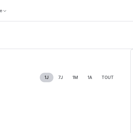
e
1J
7J
1M
1A
TOUT