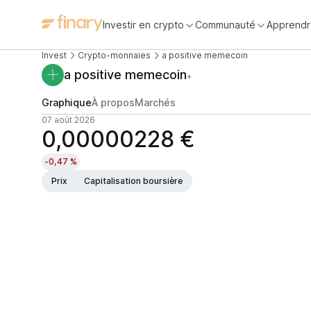
Investir en crypto
Communauté
Apprendr
Invest
Crypto-monnaies
a positive memecoin
a positive memecoin
+
Graphique
À propos
Marchés
07 août 2026
0,00000228 €
-0,47 %
Prix
Capitalisation boursière