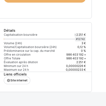
Détails
Capitalisation boursière
2 251 €
-
#
12742
Volume (24h)
3 €
Volume/Capitalisation boursière (24h)
0,12 %
Prédominance sur la cap. du marché
0 %
)
% du volume
Confiance
Mis à jour
Offre en circulation
986 403 192
+
Offre Totale
986 403 192
+
Évaluation après dilution
2 251 €
Minimum sur 24 h
0,00000226 €
Maximum sur 24 h
0,00000233 €
Liens officiels
$
100 %
Récemment
ÉLEVÉE
Site internet