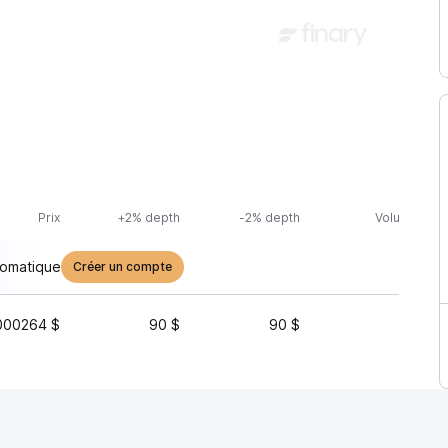
Prix
+2% depth
-2% depth
Volume (24h
tomatique
Créer un compte
000264 $
90 $
90 $
3 