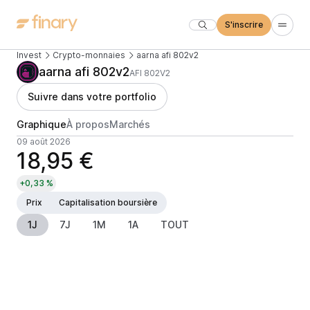
S'inscrire
Invest
Crypto-monnaies
aarna afi 802v2
aarna afi 802v2
AFI 802V2
Suivre dans votre portfolio
Graphique
À propos
Marchés
09 août 2026
18,95 €
+0,33 %
Prix
Capitalisation boursière
1J
7J
1M
1A
TOUT