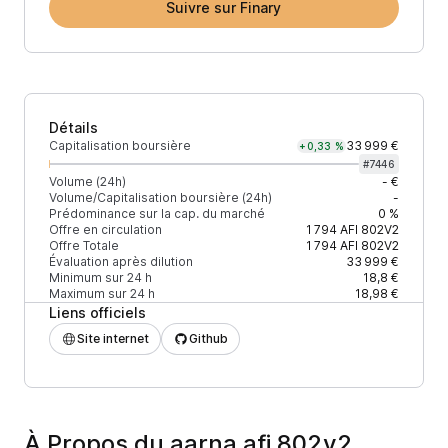
Suivre sur Finary
Détails
Capitalisation boursière
33 999 €
+0,33 %
#
7446
Volume (24h)
- €
Volume/Capitalisation boursière (24h)
-
Prédominance sur la cap. du marché
0 %
Offre en circulation
1 794
AFI 802V2
Offre Totale
1 794
AFI 802V2
Évaluation après dilution
33 999 €
Minimum sur 24 h
18,8 €
Maximum sur 24 h
18,98 €
Liens officiels
Site internet
Github
À Propos du aarna afi 802v2