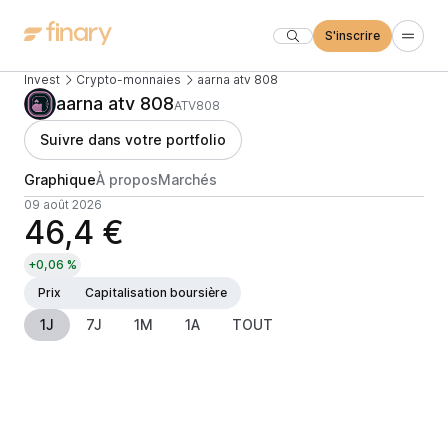
S'inscrire
Invest
Crypto-monnaies
aarna atv 808
aarna atv 808
ATV808
Suivre dans votre portfolio
Graphique
À propos
Marchés
09 août 2026
46,4 €
+0,06 %
Prix
Capitalisation boursière
1J
7J
1M
1A
TOUT