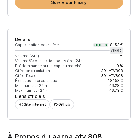
Suivre sur Finary
Détails
Capitalisation boursière
18 153 €
+0,06 %
#
8699
Volume (24h)
- €
Volume/Capitalisation boursière (24h)
-
Prédominance sur la cap. du marché
0 %
Offre en circulation
391
ATV808
Offre Totale
391
ATV808
Évaluation après dilution
18 153 €
Minimum sur 24 h
46,28 €
Maximum sur 24 h
46,73 €
Liens officiels
Site internet
Github
À Propos du aarna atv 808