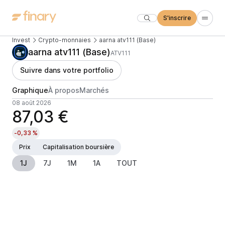
S'inscrire
Invest
Crypto-monnaies
aarna atv111 (Base)
aarna atv111 (Base)
ATV111
Suivre dans votre portfolio
Graphique
À propos
Marchés
08 août 2026
87,03 €
-0,33 %
Prix
Capitalisation boursière
1J
7J
1M
1A
TOUT