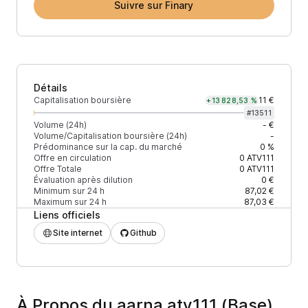
Suivre sur Finary
Détails
Capitalisation boursière
11 €
+13 828,53 %
#
13511
Volume (24h)
- €
Volume/Capitalisation boursière (24h)
-
Prédominance sur la cap. du marché
0 %
Offre en circulation
0
ATV111
Offre Totale
0
ATV111
Évaluation après dilution
0 €
Minimum sur 24 h
87,02 €
Maximum sur 24 h
87,03 €
Liens officiels
Site internet
Github
À Propos du aarna atv111 (Base)