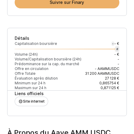
Suivre sur Finary
Détails
Capitalisation boursière
- €
-
#
Volume (24h)
- €
Volume/Capitalisation boursière (24h)
-
Prédominance sur la cap. du marché
-
Offre en circulation
-
AAMMUSDC
Offre Totale
31 200
AAMMUSDC
Évaluation après dilution
27 128 €
Minimum sur 24 h
0,865754 €
Maximum sur 24 h
0,871125 €
Liens officiels
Site internet
À Propos du Aave AMM USDC