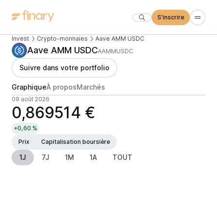
S'inscrire
Invest
Crypto-monnaies
Aave AMM USDC
Aave AMM USDC
AAMMUSDC
Suivre dans votre portfolio
Graphique
À propos
Marchés
09 août 2026
0,869514 €
+0,60 %
Prix
Capitalisation boursière
1J
7J
1M
1A
TOUT