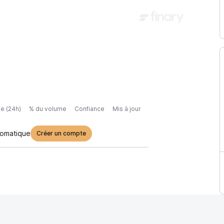
e (24h)
% du volume
Confiance
Mis à jour
tomatique
Créer un compte