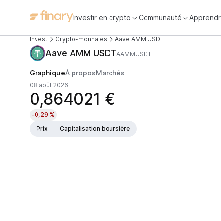
Investir en crypto
Communauté
Apprendr
Invest
Crypto-monnaies
Aave AMM USDT
Aave AMM USDT
AAMMUSDT
Graphique
À propos
Marchés
08 août 2026
0,864021 €
-0,29 %
Prix
Capitalisation boursière