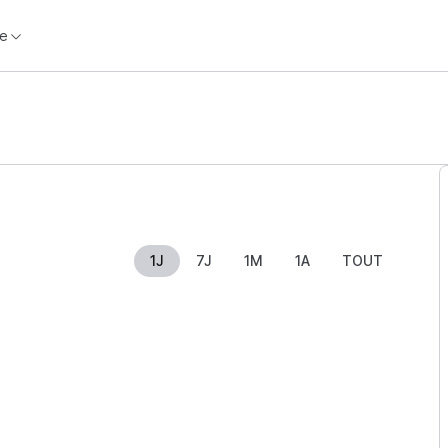
e
1J
7J
1M
1A
TOUT