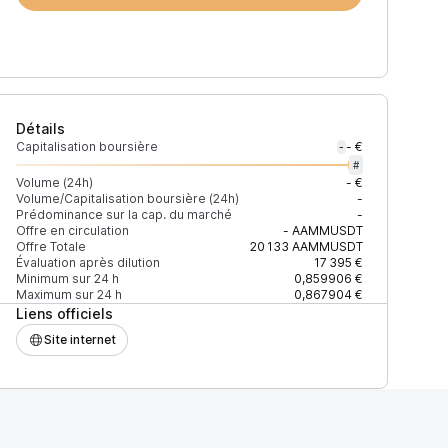
Détails
Capitalisation boursière
- €
-
#
Volume (24h)
- €
Volume/Capitalisation boursière (24h)
-
Prédominance sur la cap. du marché
-
Offre en circulation
-
AAMMUSDT
Offre Totale
20 133
AAMMUSDT
Évaluation après dilution
17 395 €
Minimum sur 24 h
0,859906 €
Maximum sur 24 h
0,867904 €
Liens officiels
Site internet