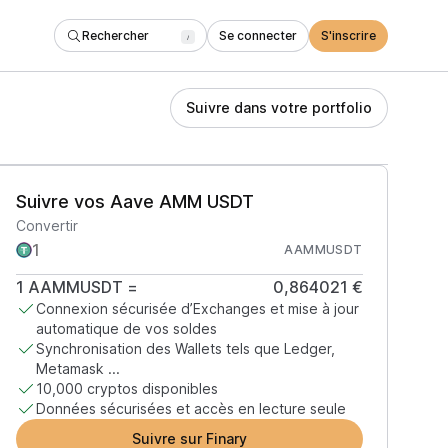
Rechercher
Se connecter
S'inscrire
/
Suivre dans votre portfolio
Suivre vos Aave AMM USDT
Convertir
AAMMUSDT
1
AAMMUSDT
=
0,864021 €
Connexion sécurisée d’Exchanges et mise à jour
automatique de vos soldes
Synchronisation des Wallets tels que Ledger,
Metamask ...
10,000 cryptos disponibles
Données sécurisées et accès en lecture seule
Suivre sur Finary