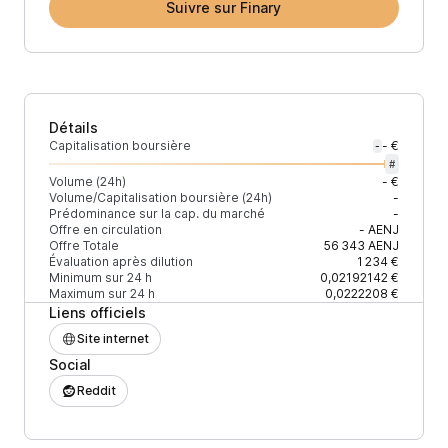
Suivre sur Finary
Détails
Capitalisation boursière
- €
-
#
Volume (24h)
- €
Volume/Capitalisation boursière (24h)
-
Prédominance sur la cap. du marché
-
Offre en circulation
-
AENJ
Offre Totale
56 343
AENJ
Évaluation après dilution
1 234 €
Minimum sur 24 h
0,02192142 €
Maximum sur 24 h
0,0222208 €
Liens officiels
Site internet
Social
Reddit