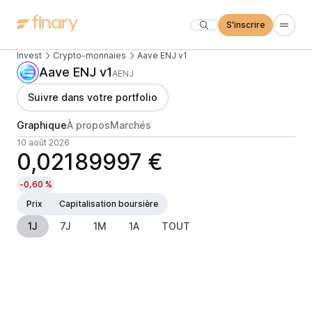
S'inscrire
Invest
Crypto-monnaies
Aave ENJ v1
Aave ENJ v1
AENJ
Suivre dans votre portfolio
Graphique
À propos
Marchés
10 août 2026
0,02189997 €
-0,60 %
Prix
Capitalisation boursière
1J
7J
1M
1A
TOUT