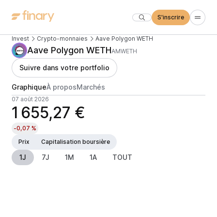
S'inscrire
Invest
Crypto-monnaies
Aave Polygon WETH
Aave Polygon WETH
AMWETH
Suivre dans votre portfolio
Graphique
À propos
Marchés
07 août 2026
1 655,27 €
-0,07 %
Prix
Capitalisation boursière
1J
7J
1M
1A
TOUT