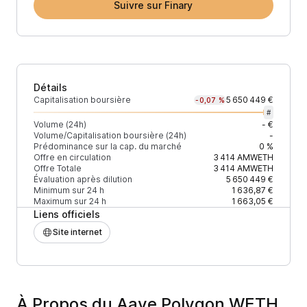
Suivre sur Finary
Détails
Capitalisation boursière
5 650 449 €
-0,07 %
#
Volume (24h)
- €
Volume/Capitalisation boursière (24h)
-
Prédominance sur la cap. du marché
0 %
Offre en circulation
3 414
AMWETH
Offre Totale
3 414
AMWETH
Évaluation après dilution
5 650 449 €
Minimum sur 24 h
1 636,87 €
Maximum sur 24 h
1 663,05 €
Liens officiels
Site internet
À Propos du Aave Polygon WETH