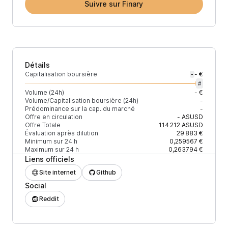
Suivre sur Finary
Détails
Capitalisation boursière
- €
-
#
Volume (24h)
- €
Volume/Capitalisation boursière (24h)
-
Prédominance sur la cap. du marché
-
Offre en circulation
-
ASUSD
Offre Totale
114 212
ASUSD
Évaluation après dilution
29 883 €
Minimum sur 24 h
0,259567 €
Maximum sur 24 h
0,263794 €
Liens officiels
Site internet
Github
Social
Reddit