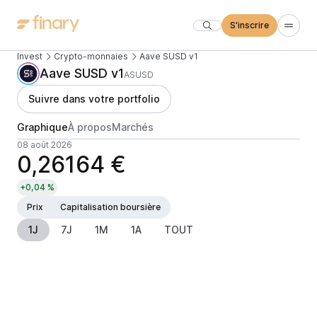
S'inscrire
Invest
Crypto-monnaies
Aave SUSD v1
Aave SUSD v1
ASUSD
Suivre dans votre portfolio
Graphique
À propos
Marchés
08 août 2026
0,26164 €
+0,04 %
Prix
Capitalisation boursière
1J
7J
1M
1A
TOUT