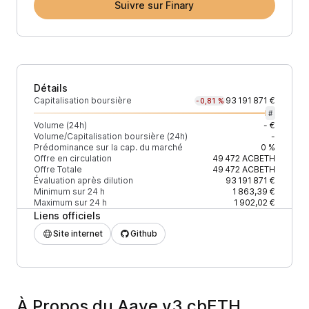
Suivre sur Finary
Détails
Capitalisation boursière
93 191 871 €
-0,81 %
#
Volume (24h)
- €
Volume/Capitalisation boursière (24h)
-
Prédominance sur la cap. du marché
0 %
Offre en circulation
49 472
ACBETH
Offre Totale
49 472
ACBETH
Évaluation après dilution
93 191 871 €
Minimum sur 24 h
1 863,39 €
Maximum sur 24 h
1 902,02 €
Liens officiels
Site internet
Github
À Propos du Aave v3 cbETH