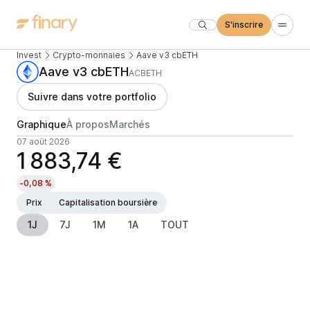
S'inscrire
Invest
Crypto-monnaies
Aave v3 cbETH
Aave v3 cbETH
ACBETH
Suivre dans votre portfolio
Graphique
À propos
Marchés
07 août 2026
1 883,74 €
-0,08 %
Prix
Capitalisation boursière
1J
7J
1M
1A
TOUT