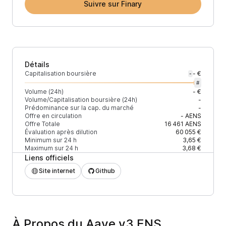
Suivre sur Finary
Détails
Capitalisation boursière
- €
-
#
Volume (24h)
- €
Volume/Capitalisation boursière (24h)
-
Prédominance sur la cap. du marché
-
Offre en circulation
-
AENS
Offre Totale
16 461
AENS
Évaluation après dilution
60 055 €
Minimum sur 24 h
3,65 €
Maximum sur 24 h
3,68 €
Liens officiels
Site internet
Github
À Propos du Aave v3 ENS