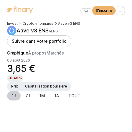
S'inscrire
Invest
Crypto-monnaies
Aave v3 ENS
Aave v3 ENS
AENS
Suivre dans votre portfolio
Graphique
À propos
Marchés
06 août 2026
3,65 €
-0,46 %
Prix
Capitalisation boursière
1J
7J
1M
1A
TOUT