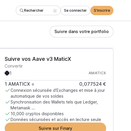
Rechercher
Se connecter
S'inscrire
/
Suivre dans votre portfolio
Suivre vos Aave v3 MaticX
Convertir
AMATICX
1
AMATICX
=
0,077524 €
Connexion sécurisée d’Exchanges et mise à jour
automatique de vos soldes
Synchronisation des Wallets tels que Ledger,
Metamask ...
10,000 cryptos disponibles
Données sécurisées et accès en lecture seule
Suivre sur Finary