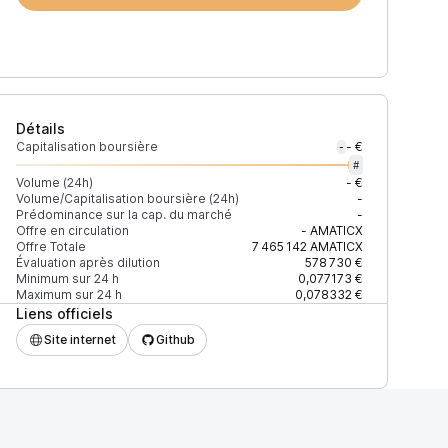
Détails
Capitalisation boursière
- €
-
#
Volume (24h)
- €
Volume/Capitalisation boursière (24h)
-
Prédominance sur la cap. du marché
-
Offre en circulation
-
AMATICX
Offre Totale
7 465 142
AMATICX
Évaluation après dilution
578 730 €
Minimum sur 24 h
0,077173 €
Maximum sur 24 h
0,078332 €
Liens officiels
Site internet
Github