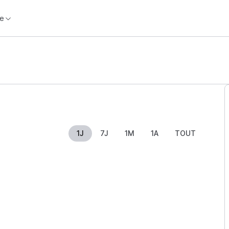
e
1J
7J
1M
1A
TOUT