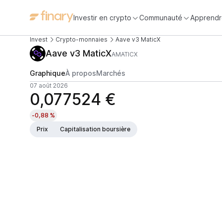
Investir en crypto
Communauté
Apprendr
Invest
Crypto-monnaies
Aave v3 MaticX
Aave v3 MaticX
AMATICX
Graphique
À propos
Marchés
07 août 2026
0,077524 €
-0,88 %
Prix
Capitalisation boursière