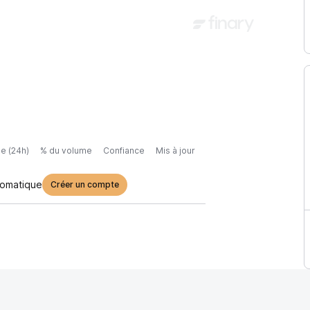
e (24h)
% du volume
Confiance
Mis à jour
tomatique
Créer un compte