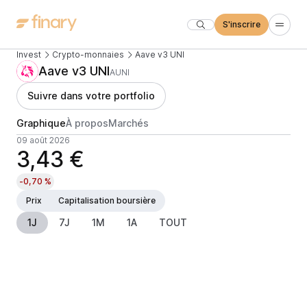
S'inscrire
Invest
Crypto-monnaies
Aave v3 UNI
Aave v3 UNI
AUNI
Suivre dans votre portfolio
Graphique
À propos
Marchés
09 août 2026
3,43 €
-0,70 %
Prix
Capitalisation boursière
1J
7J
1M
1A
TOUT