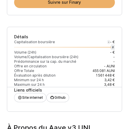
Suivre sur Finary
Détails
Capitalisation boursière
- €
-
#
Volume (24h)
- €
Volume/Capitalisation boursière (24h)
-
Prédominance sur la cap. du marché
-
Offre en circulation
-
AUNI
Offre Totale
455 081
AUNI
Évaluation après dilution
1 561 448 €
Minimum sur 24 h
3,42 €
Maximum sur 24 h
3,48 €
Liens officiels
Site internet
Github
À Propos du Aave v3 UNI