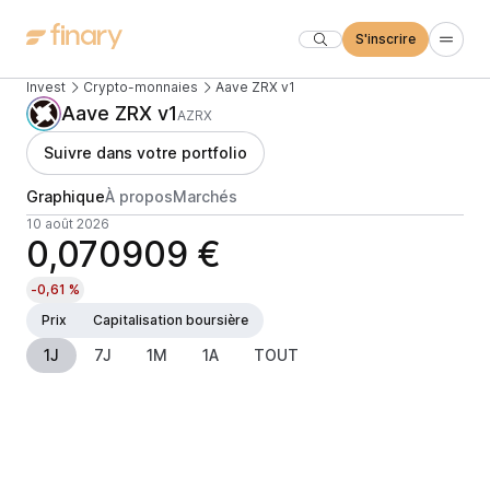
S'inscrire
Invest
Crypto-monnaies
Aave ZRX v1
Aave ZRX v1
AZRX
Suivre dans votre portfolio
Graphique
À propos
Marchés
10 août 2026
0,070909 €
-0,61 %
Prix
Capitalisation boursière
1J
7J
1M
1A
TOUT