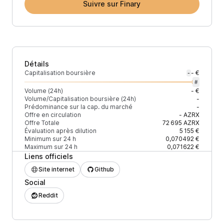
Suivre sur Finary
Détails
Capitalisation boursière
- €
-
#
Volume (24h)
- €
Volume/Capitalisation boursière (24h)
-
Prédominance sur la cap. du marché
-
Offre en circulation
-
AZRX
Offre Totale
72 695
AZRX
Évaluation après dilution
5 155 €
Minimum sur 24 h
0,070492 €
Maximum sur 24 h
0,071622 €
Liens officiels
Site internet
Github
Social
Reddit