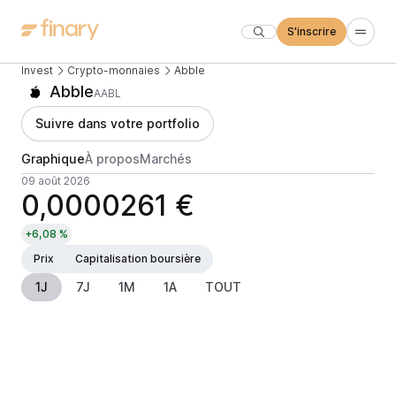
S'inscrire
Invest
Crypto-monnaies
Abble
Abble
AABL
Suivre dans votre portfolio
Graphique
À propos
Marchés
09 août 2026
0,0000261 €
+6,08 %
Prix
Capitalisation boursière
1J
7J
1M
1A
TOUT