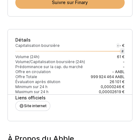
Suivre sur Finary
Détails
Capitalisation boursière
- €
-
#
Volume (24h)
61 €
Volume/Capitalisation boursière (24h)
-
Prédominance sur la cap. du marché
-
Offre en circulation
-
AABL
Offre Totale
999 924 464
AABL
Évaluation après dilution
26 101 €
Minimum sur 24 h
0,0000246 €
Maximum sur 24 h
0,00002619 €
Liens officiels
Site internet
À Propos du Abble