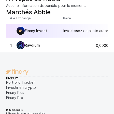
Aucune information disponible pour le moment.
Marchés Abble
#
Exchange
Paire
Finary Invest
Investissez en pilote automat
Raydium
1
0,000030
PRODUIT
Portfolio Tracker
Investir en crypto
Finary Plus
Finary Pro
RESSOURCES
Mises à jour du produit