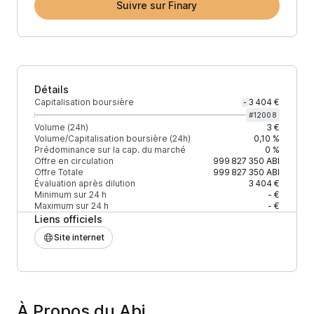
Suivre sur Finary
Détails
Capitalisation boursière
3 404 €
-
#
12008
Volume (24h)
3 €
Volume/Capitalisation boursière (24h)
0,10 %
Prédominance sur la cap. du marché
0 %
Offre en circulation
999 827 350
ABI
Offre Totale
999 827 350
ABI
Évaluation après dilution
3 404 €
Minimum sur 24 h
- €
Maximum sur 24 h
- €
Liens officiels
Site internet
À Propos du Abi