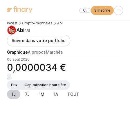
S'inscrire
Invest
Crypto-monnaies
Abi
Abi
ABI
Suivre dans votre portfolio
Graphique
À propos
Marchés
06 août 2026
0,0000034 €
-
Prix
Capitalisation boursière
1J
7J
1M
1A
TOUT