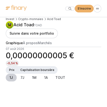
S'inscrire
Invest
Crypto-monnaies
Acid Toad
Acid Toad
TOAD
Suivre dans votre portfolio
Graphique
À propos
Marchés
07 août 2026
0,00000000005 €
-0,54 %
Prix
Capitalisation boursière
1J
7J
1M
1A
TOUT