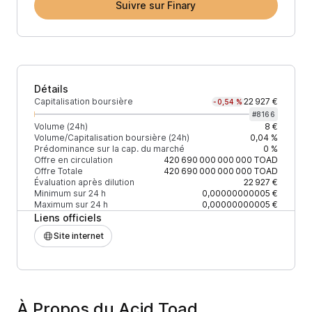
Suivre sur Finary
Détails
Capitalisation boursière
22 927 €
-0,54 %
#
8166
Volume (24h)
8 €
Volume/Capitalisation boursière (24h)
0,04 %
Prédominance sur la cap. du marché
0 %
Offre en circulation
420 690 000 000 000
TOAD
Offre Totale
420 690 000 000 000
TOAD
Évaluation après dilution
22 927 €
Minimum sur 24 h
0,00000000005 €
Maximum sur 24 h
0,00000000005 €
Liens officiels
Site internet
À Propos du Acid Toad