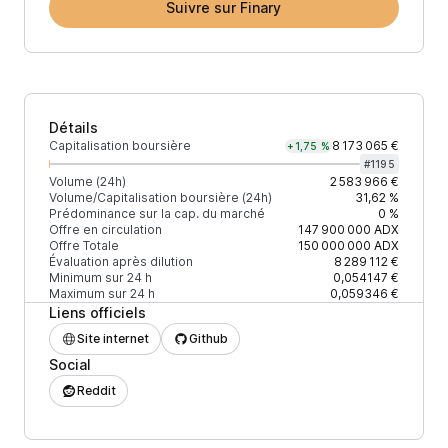
Suivre sur Finary
Détails
Capitalisation boursière
8 173 065 €
+1,75 %
#
1195
Volume (24h)
2 583 966 €
Volume/Capitalisation boursière (24h)
31,62 %
Prédominance sur la cap. du marché
0 %
Offre en circulation
147 900 000
ADX
Offre Totale
150 000 000
ADX
Évaluation après dilution
8 289 112 €
Minimum sur 24 h
0,054147 €
Maximum sur 24 h
0,059346 €
Liens officiels
Site internet
Github
Social
Reddit