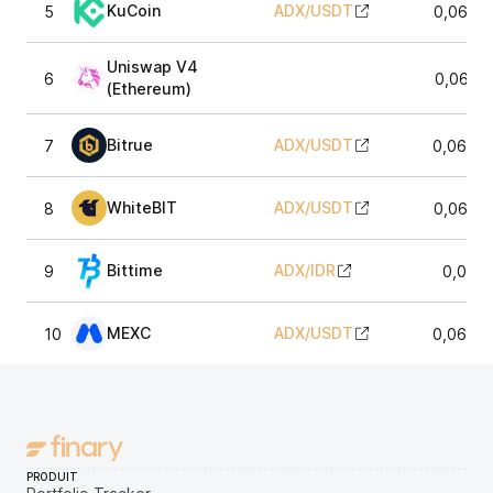
KuCoin
ADX
/
USDT
5
0,0639
Uniswap V4
6
0,0638
(Ethereum)
Bitrue
ADX
/
USDT
7
0,0640
WhiteBIT
ADX
/
USDT
8
0,0639
Bittime
ADX
/
IDR
9
0,063
MEXC
ADX
/
USDT
10
0,0640
PRODUIT