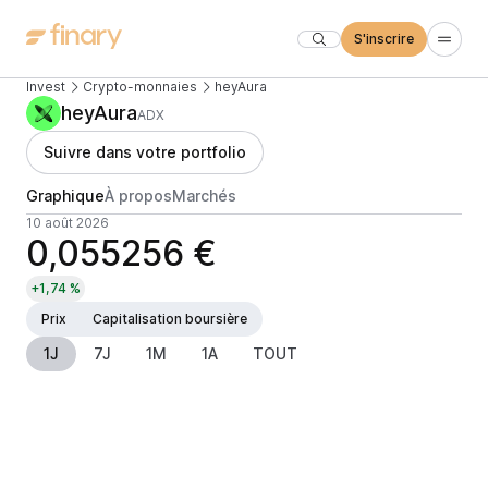
S'inscrire
Invest
Crypto-monnaies
heyAura
heyAura
ADX
Suivre dans votre portfolio
Graphique
À propos
Marchés
10 août 2026
0,055256 €
+1,74 %
Prix
Capitalisation boursière
1J
7J
1M
1A
TOUT