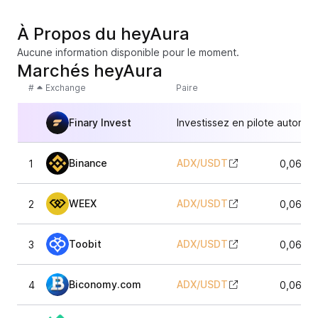
À Propos du heyAura
Aucune information disponible pour le moment.
Marchés heyAura
#
Exchange
Paire
Finary Invest
Investissez en pilote automat
Binance
ADX
/
USDT
1
0,0638
WEEX
ADX
/
USDT
2
0,0638
Toobit
ADX
/
USDT
3
0,0639
Biconomy.com
ADX
/
USDT
4
0,0639