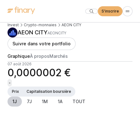
S'inscrire
Invest
Crypto-monnaies
AEON CITY
AEON CITY
AEONCITY
Suivre dans votre portfolio
Graphique
À propos
Marchés
07 août 2026
0,0000002 €
-
Prix
Capitalisation boursière
1J
7J
1M
1A
TOUT