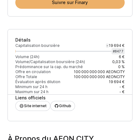
Suivre sur Finary
Détails
Capitalisation boursière
19 694 €
-
#
8477
Volume (24h)
6 €
Volume/Capitalisation boursière (24h)
0,03 %
Prédominance sur la cap. du marché
0 %
Offre en circulation
100 000 000 000
AEONCITY
Offre Totale
100 000 000 000
AEONCITY
Évaluation après dilution
19 694 €
Minimum sur 24 h
- €
Maximum sur 24 h
- €
Liens officiels
Site internet
Github
À Propos du AEON CITY