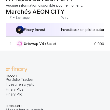
Aucune information disponible pour le moment.
Marchés AEON CITY
#
Exchange
Paire
Finary Invest
Investissez en pilote automat
Uniswap V4 (Base)
1
0,000000
PRODUIT
Portfolio Tracker
Investir en crypto
Finary Plus
Finary Pro
RESSOURCES
Mises à jour du produit