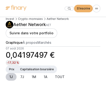
S'inscrire
Invest
Crypto-monnaies
Aether Network
Aether Network
AET
Suivre dans votre portfolio
Graphique
À propos
Marchés
07 août 2026
0,04197497 €
-17,32 %
Prix
Capitalisation boursière
1J
7J
1M
1A
TOUT