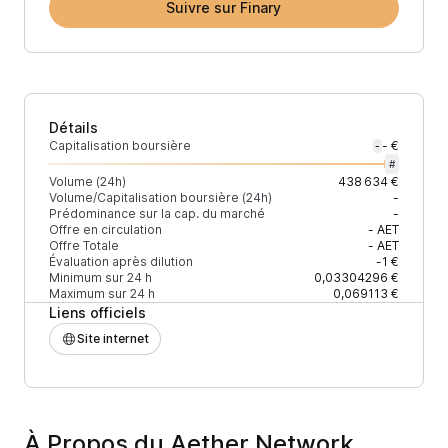
Suivre sur Finary
Détails
Capitalisation boursière
- €
-
#
Volume (24h)
438 634 €
Volume/Capitalisation boursière (24h)
-
Prédominance sur la cap. du marché
-
Offre en circulation
-
AET
Offre Totale
-
AET
Évaluation après dilution
-1 €
Minimum sur 24 h
0,03304296 €
Maximum sur 24 h
0,069113 €
Liens officiels
Site internet
À Propos du Aether Network