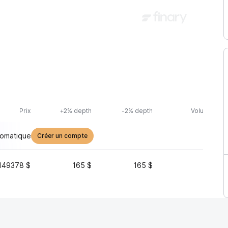
Prix
+2% depth
-2% depth
Volume (24h
tomatique
Créer un compte
149378 $
165 $
165 $
3 