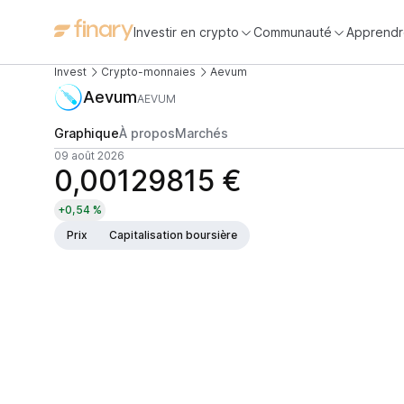
Investir en crypto
Communauté
Apprendr
Invest
Crypto-monnaies
Aevum
Aevum
AEVUM
Graphique
À propos
Marchés
09 août 2026
0,00129815 €
+0,54 %
Prix
Capitalisation boursière