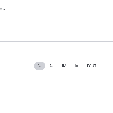
e
1J
7J
1M
1A
TOUT