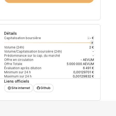
Détails
Capitalisation boursière
- €
-
#
Volume (24h)
2 €
Volume/Capitalisation boursière (24h)
-
Prédominance sur la cap. du marché
-
)
% du volume
Confiance
Mis à jour
Offre en circulation
-
AEVUM
Offre Totale
5 000 000
AEVUM
Évaluation après dilution
6 491 €
Minimum sur 24 h
0,00129701 €
Maximum sur 24 h
0,00129832 €
Liens officiels
$
100 %
Récemment
ÉLEVÉE
Site internet
Github