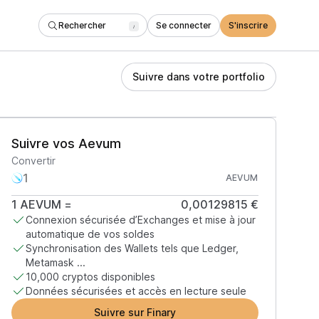
Rechercher
Se connecter
S'inscrire
/
Suivre dans votre portfolio
Suivre vos Aevum
Convertir
AEVUM
1
AEVUM
=
0,00129815 €
Connexion sécurisée d’Exchanges et mise à jour
automatique de vos soldes
Synchronisation des Wallets tels que Ledger,
Metamask ...
10,000 cryptos disponibles
Données sécurisées et accès en lecture seule
Suivre sur Finary