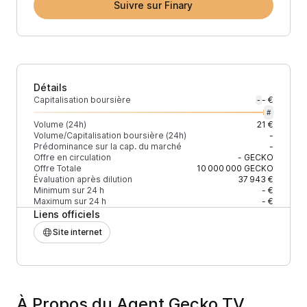
Suivre sur Finary
Détails
Capitalisation boursière
- €
-
#
Volume (24h)
21 €
Volume/Capitalisation boursière (24h)
-
Prédominance sur la cap. du marché
-
Offre en circulation
-
GECKO
Offre Totale
10 000 000
GECKO
Évaluation après dilution
37 943 €
Minimum sur 24 h
- €
Maximum sur 24 h
- €
Liens officiels
Site internet
À Propos du Agent Gecko TV