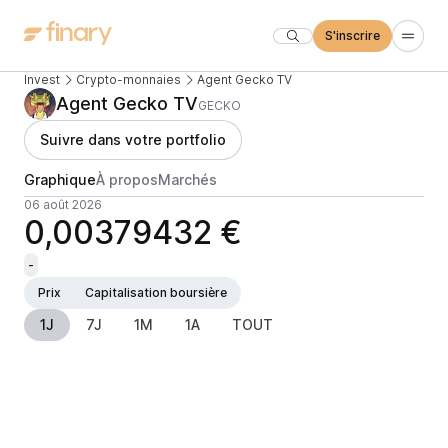
S'inscrire
Invest
Crypto-monnaies
Agent Gecko TV
Agent Gecko TV
GECKO
Suivre dans votre portfolio
Graphique
À propos
Marchés
06 août 2026
0,00379432 €
-
Prix
Capitalisation boursière
1J
7J
1M
1A
TOUT