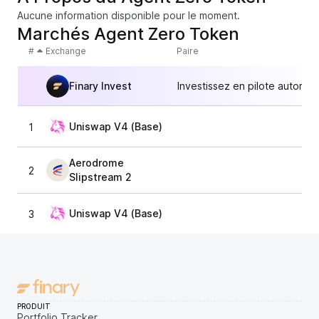
Aucune information disponible pour le moment.
Marchés Agent Zero Token
#
Exchange
Paire
Finary Invest
Investissez en pilote automat
Uniswap V4 (Base)
1
2,
Aerodrome
2
2,
Slipstream 2
Uniswap V4 (Base)
3
2,
PRODUIT
Portfolio Tracker