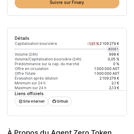
Suivre sur Finary
Détails
Capitalisation boursière
2 109 279 €
-1,01 %
#
2061
Volume (24h)
998 €
Volume/Capitalisation boursière (24h)
0,05 %
Prédominance sur la cap. du marché
0 %
Offre en circulation
1 000 000
A0T
Offre Totale
1 000 000
A0T
Évaluation après dilution
2 109 279 €
Minimum sur 24 h
2,1 €
Maximum sur 24 h
2,13 €
Liens officiels
Site internet
Github
À Propos du Agent Zero Token