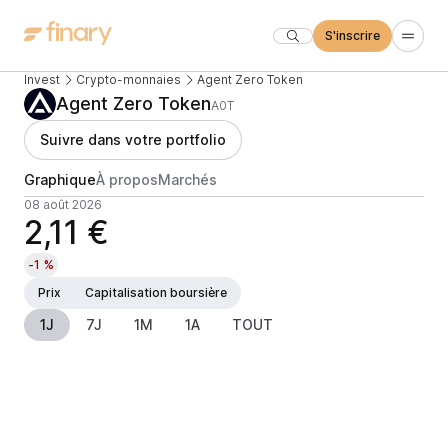
S'inscrire
Invest
Crypto-monnaies
Agent Zero Token
Agent Zero Token
A0T
Suivre dans votre portfolio
Graphique
À propos
Marchés
08 août 2026
2,11 €
-1 %
Prix
Capitalisation boursière
1J
7J
1M
1A
TOUT